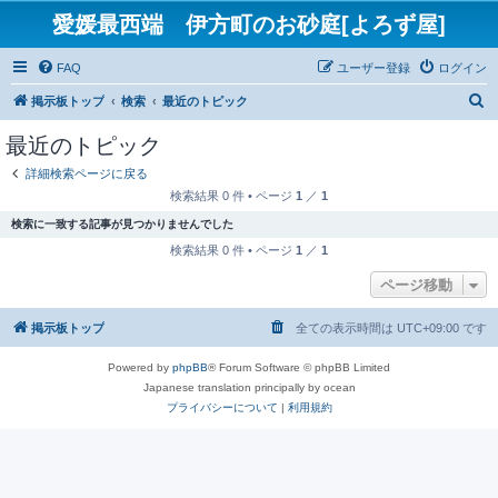
愛媛最西端 伊方町のお砂庭[よろず屋]
FAQ
ユーザー登録
ログイン
検
掲示板トップ
検索
最近のトピック
索
最近のトピック
詳細検索ページに戻る
検索結果 0 件 • ページ
1
／
1
検索に一致する記事が見つかりませんでした
検索結果 0 件 • ページ
1
／
1
ページ移動
掲示板トップ
全ての表示時間は
UTC+09:00
です
Powered by
phpBB
® Forum Software © phpBB Limited
Japanese translation principally by ocean
プライバシーについて
|
利用規約