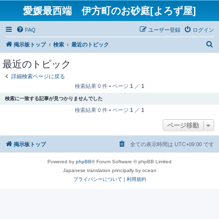
愛媛最西端 伊方町のお砂庭[よろず屋]
FAQ
ユーザー登録
ログイン
検
掲示板トップ
検索
最近のトピック
索
最近のトピック
詳細検索ページに戻る
検索結果 0 件 • ページ
1
／
1
検索に一致する記事が見つかりませんでした
検索結果 0 件 • ページ
1
／
1
ページ移動
掲示板トップ
全ての表示時間は
UTC+09:00
です
Powered by
phpBB
® Forum Software © phpBB Limited
Japanese translation principally by ocean
プライバシーについて
|
利用規約