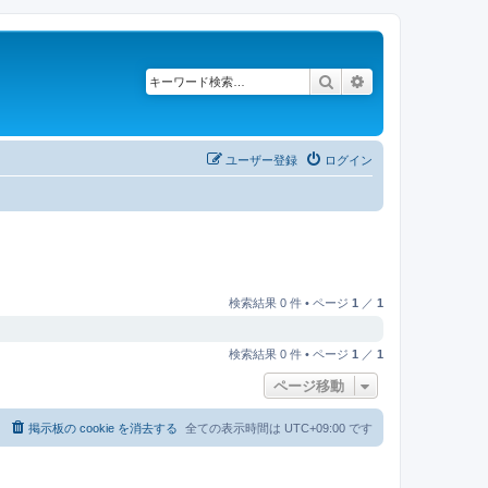
検索
詳細検索
ユーザー登録
ログイン
検索結果 0 件 • ページ
1
／
1
検索結果 0 件 • ページ
1
／
1
ページ移動
掲示板の cookie を消去する
全ての表示時間は
UTC+09:00
です