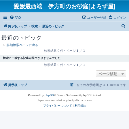
愛媛最西端 伊方町のお砂庭[よろず屋]
FAQ
ユーザー登録
ログイン
検
掲示板トップ
検索
最近のトピック
索
最近のトピック
詳細検索ページに戻る
検索結果 0 件 • ページ
1
／
1
検索に一致する記事が見つかりませんでした
検索結果 0 件 • ページ
1
／
1
ページ移動
掲示板トップ
全ての表示時間は
UTC+09:00
です
Powered by
phpBB
® Forum Software © phpBB Limited
Japanese translation principally by ocean
プライバシーについて
|
利用規約