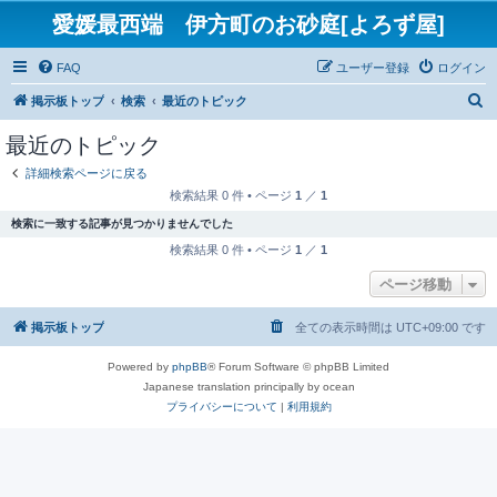
愛媛最西端 伊方町のお砂庭[よろず屋]
FAQ
ユーザー登録
ログイン
検
掲示板トップ
検索
最近のトピック
索
最近のトピック
詳細検索ページに戻る
検索結果 0 件 • ページ
1
／
1
検索に一致する記事が見つかりませんでした
検索結果 0 件 • ページ
1
／
1
ページ移動
掲示板トップ
全ての表示時間は
UTC+09:00
です
Powered by
phpBB
® Forum Software © phpBB Limited
Japanese translation principally by ocean
プライバシーについて
|
利用規約