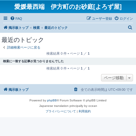
愛媛最西端 伊方町のお砂庭[よろず屋]
FAQ
ユーザー登録
ログイン
検
掲示板トップ
検索
最近のトピック
索
最近のトピック
詳細検索ページに戻る
検索結果 0 件 • ページ
1
／
1
検索に一致する記事が見つかりませんでした
検索結果 0 件 • ページ
1
／
1
ページ移動
掲示板トップ
全ての表示時間は
UTC+09:00
です
Powered by
phpBB
® Forum Software © phpBB Limited
Japanese translation principally by ocean
プライバシーについて
|
利用規約