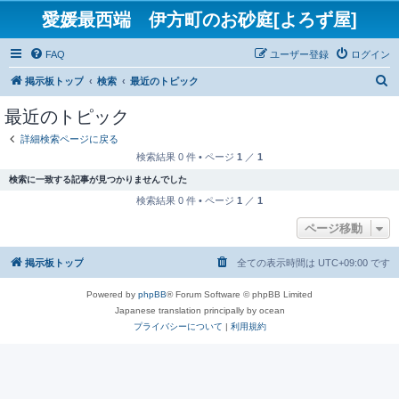
愛媛最西端 伊方町のお砂庭[よろず屋]
FAQ
ユーザー登録
ログイン
検
掲示板トップ
検索
最近のトピック
索
最近のトピック
詳細検索ページに戻る
検索結果 0 件 • ページ
1
／
1
検索に一致する記事が見つかりませんでした
検索結果 0 件 • ページ
1
／
1
ページ移動
掲示板トップ
全ての表示時間は
UTC+09:00
です
Powered by
phpBB
® Forum Software © phpBB Limited
Japanese translation principally by ocean
プライバシーについて
|
利用規約