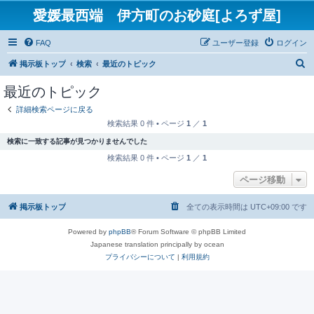
愛媛最西端 伊方町のお砂庭[よろず屋]
FAQ
ユーザー登録
ログイン
検
掲示板トップ
検索
最近のトピック
索
最近のトピック
詳細検索ページに戻る
検索結果 0 件 • ページ
1
／
1
検索に一致する記事が見つかりませんでした
検索結果 0 件 • ページ
1
／
1
ページ移動
掲示板トップ
全ての表示時間は
UTC+09:00
です
Powered by
phpBB
® Forum Software © phpBB Limited
Japanese translation principally by ocean
プライバシーについて
|
利用規約