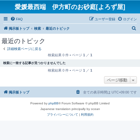
愛媛最西端 伊方町のお砂庭[よろず屋]
FAQ
ユーザー登録
ログイン
検
掲示板トップ
検索
最近のトピック
索
最近のトピック
詳細検索ページに戻る
検索結果 0 件 • ページ
1
／
1
検索に一致する記事が見つかりませんでした
検索結果 0 件 • ページ
1
／
1
ページ移動
掲示板トップ
全ての表示時間は
UTC+09:00
です
Powered by
phpBB
® Forum Software © phpBB Limited
Japanese translation principally by ocean
プライバシーについて
|
利用規約