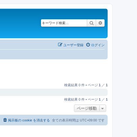
検索
詳細検索
ユーザー登録
ログイン
検索結果 0 件 • ページ
1
／
1
検索結果 0 件 • ページ
1
／
1
ページ移動
掲示板の cookie を消去する
全ての表示時間は
UTC+09:00
です