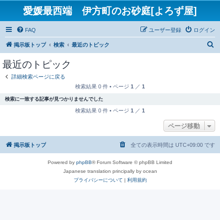
愛媛最西端 伊方町のお砂庭[よろず屋]
FAQ
ユーザー登録
ログイン
検
掲示板トップ
検索
最近のトピック
索
最近のトピック
詳細検索ページに戻る
検索結果 0 件 • ページ
1
／
1
検索に一致する記事が見つかりませんでした
検索結果 0 件 • ページ
1
／
1
ページ移動
掲示板トップ
全ての表示時間は
UTC+09:00
です
Powered by
phpBB
® Forum Software © phpBB Limited
Japanese translation principally by ocean
プライバシーについて
|
利用規約