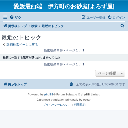
愛媛最西端 伊方町のお砂庭[よろず屋]
FAQ
ユーザー登録
ログイン
検
掲示板トップ
検索
最近のトピック
索
最近のトピック
詳細検索ページに戻る
検索結果 0 件 • ページ
1
／
1
検索に一致する記事が見つかりませんでした
検索結果 0 件 • ページ
1
／
1
ページ移動
掲示板トップ
全ての表示時間は
UTC+09:00
です
Powered by
phpBB
® Forum Software © phpBB Limited
Japanese translation principally by ocean
プライバシーについて
|
利用規約