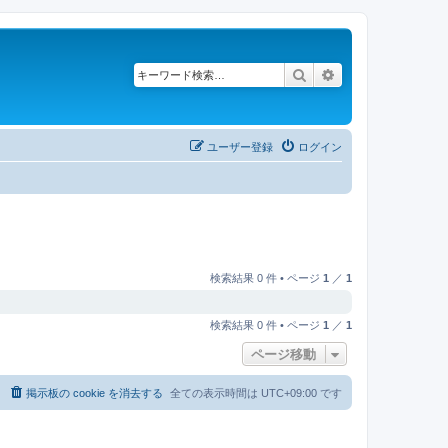
検索
詳細検索
ユーザー登録
ログイン
検索結果 0 件 • ページ
1
／
1
検索結果 0 件 • ページ
1
／
1
ページ移動
掲示板の cookie を消去する
全ての表示時間は
UTC+09:00
です