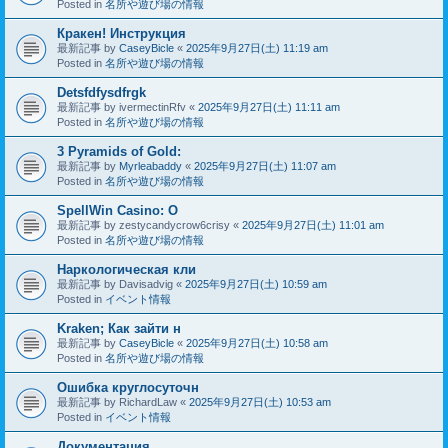
Posted in
名所や遊び場の情報
Кракен! Инструкция
最新記事 by
CaseyBicle
«
2025年9月27日(土) 11:19 am
Posted in
名所や遊び場の情報
Detsfdfysdfrgk
最新記事 by
ivermectinRfv
«
2025年9月27日(土) 11:11 am
Posted in
名所や遊び場の情報
3 Pyramids of Gold:
最新記事 by
Myrleabaddy
«
2025年9月27日(土) 11:07 am
Posted in
名所や遊び場の情報
SpellWin Casino: O
最新記事 by
zestycandycrow6crisy
«
2025年9月27日(土) 11:01 am
Posted in
名所や遊び場の情報
Наркологическая кли
最新記事 by
Davisadvig
«
2025年9月27日(土) 10:59 am
Posted in
イベント情報
Kraken; Как зайти н
最新記事 by
CaseyBicle
«
2025年9月27日(土) 10:58 am
Posted in
名所や遊び場の情報
Ошибка круглосуточн
最新記事 by
RichardLaw
«
2025年9月27日(土) 10:53 am
Posted in
イベント情報
Документация