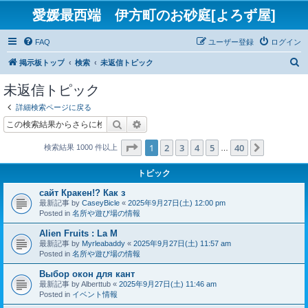
愛媛最西端 伊方町のお砂庭[よろず屋]
FAQ
ユーザー登録
ログイン
検
掲示板トップ
検索
未返信トピック
索
未返信トピック
詳細検索ページに戻る
検索
詳細検索
ページ
1
／
40
1
2
3
4
5
40
次へ
検索結果 1000 件以上
…
トピック
сайт Кракен!? Как з
最新記事 by
CaseyBicle
«
2025年9月27日(土) 12:00 pm
Posted in
名所や遊び場の情報
Alien Fruits : La M
最新記事 by
Myrleabaddy
«
2025年9月27日(土) 11:57 am
Posted in
名所や遊び場の情報
Выбор окон для кант
最新記事 by
Alberttub
«
2025年9月27日(土) 11:46 am
Posted in
イベント情報