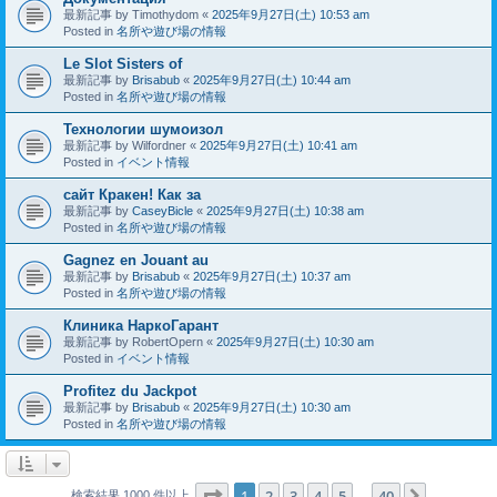
最新記事 by
Timothydom
«
2025年9月27日(土) 10:53 am
Posted in
名所や遊び場の情報
Le Slot Sisters of
最新記事 by
Brisabub
«
2025年9月27日(土) 10:44 am
Posted in
名所や遊び場の情報
Технологии шумоизол
最新記事 by
Wilfordner
«
2025年9月27日(土) 10:41 am
Posted in
イベント情報
сайт Кракен! Как за
最新記事 by
CaseyBicle
«
2025年9月27日(土) 10:38 am
Posted in
名所や遊び場の情報
Gagnez en Jouant au
最新記事 by
Brisabub
«
2025年9月27日(土) 10:37 am
Posted in
名所や遊び場の情報
Клиника НаркоГарант
最新記事 by
RobertOpern
«
2025年9月27日(土) 10:30 am
Posted in
イベント情報
Profitez du Jackpot
最新記事 by
Brisabub
«
2025年9月27日(土) 10:30 am
Posted in
名所や遊び場の情報
ページ
1
／
40
1
2
3
4
5
40
次へ
検索結果 1000 件以上
…