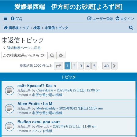
愛媛最西端 伊方町のお砂庭[よろず屋]
FAQ
ユーザー登録
ログイン
検
掲示板トップ
検索
未返信トピック
索
未返信トピック
詳細検索ページに戻る
検索
詳細検索
ページ
1
／
40
1
2
3
4
5
40
次へ
検索結果 1000 件以上
…
トピック
сайт Кракен!? Как з
最新記事 by
CaseyBicle
«
2025年9月27日(土) 12:00 pm
Posted in
名所や遊び場の情報
Alien Fruits : La M
最新記事 by
Myrleabaddy
«
2025年9月27日(土) 11:57 am
Posted in
名所や遊び場の情報
Выбор окон для кант
最新記事 by
Alberttub
«
2025年9月27日(土) 11:46 am
Posted in
イベント情報