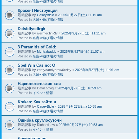
Posted in
名所や遊び場の情報
Кракен! Инструкция
最新記事 by
CaseyBicle
«
2025年9月27日(土) 11:19 am
Posted in
名所や遊び場の情報
Detsfdfysdfrgk
最新記事 by
ivermectinRfv
«
2025年9月27日(土) 11:11 am
Posted in
名所や遊び場の情報
3 Pyramids of Gold:
最新記事 by
Myrleabaddy
«
2025年9月27日(土) 11:07 am
Posted in
名所や遊び場の情報
SpellWin Casino: O
最新記事 by
zestycandycrow6crisy
«
2025年9月27日(土) 11:01 am
Posted in
名所や遊び場の情報
Наркологическая кли
最新記事 by
Davisadvig
«
2025年9月27日(土) 10:59 am
Posted in
イベント情報
Kraken; Как зайти н
最新記事 by
CaseyBicle
«
2025年9月27日(土) 10:58 am
Posted in
名所や遊び場の情報
Ошибка круглосуточн
最新記事 by
RichardLaw
«
2025年9月27日(土) 10:53 am
Posted in
イベント情報
Документация