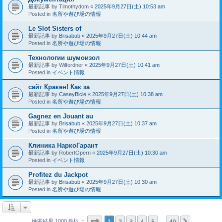
最新記事 by
Timothydom
«
2025年9月27日(土) 10:53 am
Posted in
名所や遊び場の情報
Le Slot Sisters of
最新記事 by
Brisabub
«
2025年9月27日(土) 10:44 am
Posted in
名所や遊び場の情報
Технологии шумоизол
最新記事 by
Wilfordner
«
2025年9月27日(土) 10:41 am
Posted in
イベント情報
сайт Кракен! Как за
最新記事 by
CaseyBicle
«
2025年9月27日(土) 10:38 am
Posted in
名所や遊び場の情報
Gagnez en Jouant au
最新記事 by
Brisabub
«
2025年9月27日(土) 10:37 am
Posted in
名所や遊び場の情報
Клиника НаркоГарант
最新記事 by
RobertOpern
«
2025年9月27日(土) 10:30 am
Posted in
イベント情報
Profitez du Jackpot
最新記事 by
Brisabub
«
2025年9月27日(土) 10:30 am
Posted in
名所や遊び場の情報
ページ
1
／
40
1
2
3
4
5
40
次へ
検索結果 1000 件以上
…