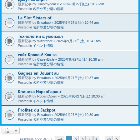
最新記事 by
Timothydom
«
2025年9月27日(土) 10:53 am
Posted in
名所や遊び場の情報
Le Slot Sisters of
最新記事 by
Brisabub
«
2025年9月27日(土) 10:44 am
Posted in
名所や遊び場の情報
Технологии шумоизол
最新記事 by
Wilfordner
«
2025年9月27日(土) 10:41 am
Posted in
イベント情報
сайт Кракен! Как за
最新記事 by
CaseyBicle
«
2025年9月27日(土) 10:38 am
Posted in
名所や遊び場の情報
Gagnez en Jouant au
最新記事 by
Brisabub
«
2025年9月27日(土) 10:37 am
Posted in
名所や遊び場の情報
Клиника НаркоГарант
最新記事 by
RobertOpern
«
2025年9月27日(土) 10:30 am
Posted in
イベント情報
Profitez du Jackpot
最新記事 by
Brisabub
«
2025年9月27日(土) 10:30 am
Posted in
名所や遊び場の情報
ページ
1
／
40
1
2
3
4
5
40
次へ
検索結果 1000 件以上
…