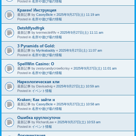
Posted in
名所や遊び場の情報
Кракен! Инструкция
最新記事 by
CaseyBicle
«
2025年9月27日(土) 11:19 am
Posted in
名所や遊び場の情報
Detsfdfysdfrgk
最新記事 by
ivermectinRfv
«
2025年9月27日(土) 11:11 am
Posted in
名所や遊び場の情報
3 Pyramids of Gold:
最新記事 by
Myrleabaddy
«
2025年9月27日(土) 11:07 am
Posted in
名所や遊び場の情報
SpellWin Casino: O
最新記事 by
zestycandycrow6crisy
«
2025年9月27日(土) 11:01 am
Posted in
名所や遊び場の情報
Наркологическая кли
最新記事 by
Davisadvig
«
2025年9月27日(土) 10:59 am
Posted in
イベント情報
Kraken; Как зайти н
最新記事 by
CaseyBicle
«
2025年9月27日(土) 10:58 am
Posted in
名所や遊び場の情報
Ошибка круглосуточн
最新記事 by
RichardLaw
«
2025年9月27日(土) 10:53 am
Posted in
イベント情報
Документация