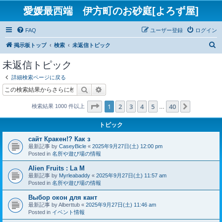
愛媛最西端 伊方町のお砂庭[よろず屋]
FAQ
ユーザー登録
ログイン
検
掲示板トップ
検索
未返信トピック
索
未返信トピック
詳細検索ページに戻る
検索
詳細検索
ページ
1
／
40
1
2
3
4
5
40
次へ
検索結果 1000 件以上
…
トピック
сайт Кракен!? Как з
最新記事 by
CaseyBicle
«
2025年9月27日(土) 12:00 pm
Posted in
名所や遊び場の情報
Alien Fruits : La M
最新記事 by
Myrleabaddy
«
2025年9月27日(土) 11:57 am
Posted in
名所や遊び場の情報
Выбор окон для кант
最新記事 by
Alberttub
«
2025年9月27日(土) 11:46 am
Posted in
イベント情報