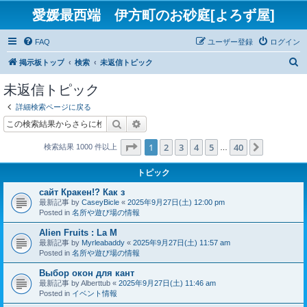
愛媛最西端 伊方町のお砂庭[よろず屋]
FAQ
ユーザー登録
ログイン
検
掲示板トップ
検索
未返信トピック
索
未返信トピック
詳細検索ページに戻る
検索
詳細検索
ページ
1
／
40
1
2
3
4
5
40
次へ
検索結果 1000 件以上
…
トピック
сайт Кракен!? Как з
最新記事 by
CaseyBicle
«
2025年9月27日(土) 12:00 pm
Posted in
名所や遊び場の情報
Alien Fruits : La M
最新記事 by
Myrleabaddy
«
2025年9月27日(土) 11:57 am
Posted in
名所や遊び場の情報
Выбор окон для кант
最新記事 by
Alberttub
«
2025年9月27日(土) 11:46 am
Posted in
イベント情報