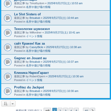
最新記事 by
Timothydom
«
2025年9月27日(土) 10:53 am
Posted in
名所や遊び場の情報
Le Slot Sisters of
最新記事 by
Brisabub
«
2025年9月27日(土) 10:44 am
Posted in
名所や遊び場の情報
Технологии шумоизол
最新記事 by
Wilfordner
«
2025年9月27日(土) 10:41 am
Posted in
イベント情報
сайт Кракен! Как за
最新記事 by
CaseyBicle
«
2025年9月27日(土) 10:38 am
Posted in
名所や遊び場の情報
Gagnez en Jouant au
最新記事 by
Brisabub
«
2025年9月27日(土) 10:37 am
Posted in
名所や遊び場の情報
Клиника НаркоГарант
最新記事 by
RobertOpern
«
2025年9月27日(土) 10:30 am
Posted in
イベント情報
Profitez du Jackpot
最新記事 by
Brisabub
«
2025年9月27日(土) 10:30 am
Posted in
名所や遊び場の情報
ページ
1
／
40
1
2
3
4
5
40
次へ
検索結果 1000 件以上
…