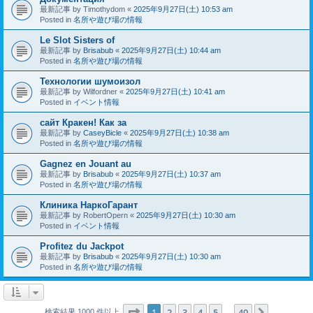
最新記事 by
Timothydom
«
2025年9月27日(土) 10:53 am
Posted in
名所や遊び場の情報
Le Slot Sisters of
最新記事 by
Brisabub
«
2025年9月27日(土) 10:44 am
Posted in
名所や遊び場の情報
Технологии шумоизол
最新記事 by
Wilfordner
«
2025年9月27日(土) 10:41 am
Posted in
イベント情報
сайт Кракен! Как за
最新記事 by
CaseyBicle
«
2025年9月27日(土) 10:38 am
Posted in
名所や遊び場の情報
Gagnez en Jouant au
最新記事 by
Brisabub
«
2025年9月27日(土) 10:37 am
Posted in
名所や遊び場の情報
Клиника НаркоГарант
最新記事 by
RobertOpern
«
2025年9月27日(土) 10:30 am
Posted in
イベント情報
Profitez du Jackpot
最新記事 by
Brisabub
«
2025年9月27日(土) 10:30 am
Posted in
名所や遊び場の情報
ページ
1
／
40
1
2
3
4
5
40
次へ
検索結果 1000 件以上
…