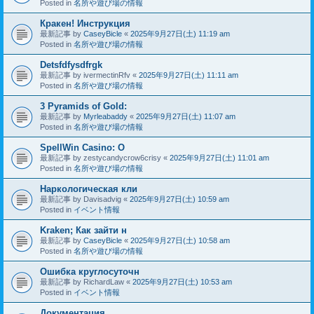
Posted in
名所や遊び場の情報
Кракен! Инструкция
最新記事 by
CaseyBicle
«
2025年9月27日(土) 11:19 am
Posted in
名所や遊び場の情報
Detsfdfysdfrgk
最新記事 by
ivermectinRfv
«
2025年9月27日(土) 11:11 am
Posted in
名所や遊び場の情報
3 Pyramids of Gold:
最新記事 by
Myrleabaddy
«
2025年9月27日(土) 11:07 am
Posted in
名所や遊び場の情報
SpellWin Casino: O
最新記事 by
zestycandycrow6crisy
«
2025年9月27日(土) 11:01 am
Posted in
名所や遊び場の情報
Наркологическая кли
最新記事 by
Davisadvig
«
2025年9月27日(土) 10:59 am
Posted in
イベント情報
Kraken; Как зайти н
最新記事 by
CaseyBicle
«
2025年9月27日(土) 10:58 am
Posted in
名所や遊び場の情報
Ошибка круглосуточн
最新記事 by
RichardLaw
«
2025年9月27日(土) 10:53 am
Posted in
イベント情報
Документация