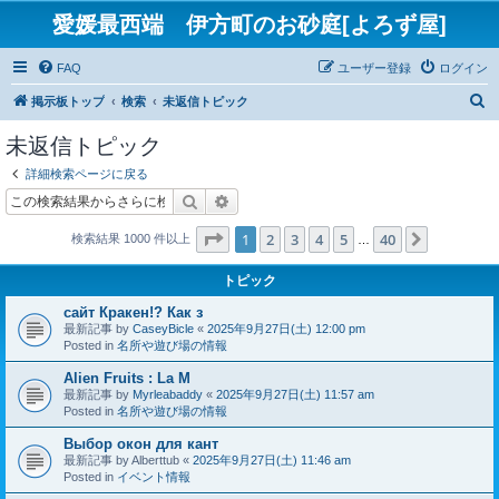
愛媛最西端 伊方町のお砂庭[よろず屋]
FAQ
ユーザー登録
ログイン
検
掲示板トップ
検索
未返信トピック
索
未返信トピック
詳細検索ページに戻る
検索
詳細検索
ページ
1
／
40
1
2
3
4
5
40
次へ
検索結果 1000 件以上
…
トピック
сайт Кракен!? Как з
最新記事 by
CaseyBicle
«
2025年9月27日(土) 12:00 pm
Posted in
名所や遊び場の情報
Alien Fruits : La M
最新記事 by
Myrleabaddy
«
2025年9月27日(土) 11:57 am
Posted in
名所や遊び場の情報
Выбор окон для кант
最新記事 by
Alberttub
«
2025年9月27日(土) 11:46 am
Posted in
イベント情報