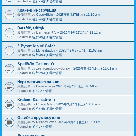
Posted in
名所や遊び場の情報
Кракен! Инструкция
最新記事 by
CaseyBicle
«
2025年9月27日(土) 11:19 am
Posted in
名所や遊び場の情報
Detsfdfysdfrgk
最新記事 by
ivermectinRfv
«
2025年9月27日(土) 11:11 am
Posted in
名所や遊び場の情報
3 Pyramids of Gold:
最新記事 by
Myrleabaddy
«
2025年9月27日(土) 11:07 am
Posted in
名所や遊び場の情報
SpellWin Casino: O
最新記事 by
zestycandycrow6crisy
«
2025年9月27日(土) 11:01 am
Posted in
名所や遊び場の情報
Наркологическая кли
最新記事 by
Davisadvig
«
2025年9月27日(土) 10:59 am
Posted in
イベント情報
Kraken; Как зайти н
最新記事 by
CaseyBicle
«
2025年9月27日(土) 10:58 am
Posted in
名所や遊び場の情報
Ошибка круглосуточн
最新記事 by
RichardLaw
«
2025年9月27日(土) 10:53 am
Posted in
イベント情報
Документация