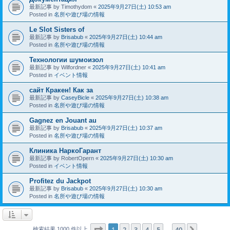
最新記事 by
Timothydom
«
2025年9月27日(土) 10:53 am
Posted in
名所や遊び場の情報
Le Slot Sisters of
最新記事 by
Brisabub
«
2025年9月27日(土) 10:44 am
Posted in
名所や遊び場の情報
Технологии шумоизол
最新記事 by
Wilfordner
«
2025年9月27日(土) 10:41 am
Posted in
イベント情報
сайт Кракен! Как за
最新記事 by
CaseyBicle
«
2025年9月27日(土) 10:38 am
Posted in
名所や遊び場の情報
Gagnez en Jouant au
最新記事 by
Brisabub
«
2025年9月27日(土) 10:37 am
Posted in
名所や遊び場の情報
Клиника НаркоГарант
最新記事 by
RobertOpern
«
2025年9月27日(土) 10:30 am
Posted in
イベント情報
Profitez du Jackpot
最新記事 by
Brisabub
«
2025年9月27日(土) 10:30 am
Posted in
名所や遊び場の情報
ページ
1
／
40
1
2
3
4
5
40
次へ
検索結果 1000 件以上
…