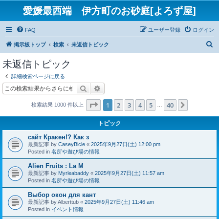
愛媛最西端 伊方町のお砂庭[よろず屋]
FAQ
ユーザー登録
ログイン
検
掲示板トップ
検索
未返信トピック
索
未返信トピック
詳細検索ページに戻る
検索
詳細検索
ページ
1
／
40
1
2
3
4
5
40
次へ
検索結果 1000 件以上
…
トピック
сайт Кракен!? Как з
最新記事 by
CaseyBicle
«
2025年9月27日(土) 12:00 pm
Posted in
名所や遊び場の情報
Alien Fruits : La M
最新記事 by
Myrleabaddy
«
2025年9月27日(土) 11:57 am
Posted in
名所や遊び場の情報
Выбор окон для кант
最新記事 by
Alberttub
«
2025年9月27日(土) 11:46 am
Posted in
イベント情報