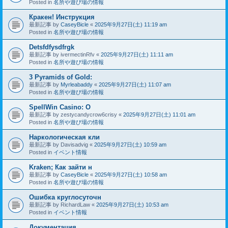
Posted in
名所や遊び場の情報
Кракен! Инструкция
最新記事 by
CaseyBicle
«
2025年9月27日(土) 11:19 am
Posted in
名所や遊び場の情報
Detsfdfysdfrgk
最新記事 by
ivermectinRfv
«
2025年9月27日(土) 11:11 am
Posted in
名所や遊び場の情報
3 Pyramids of Gold:
最新記事 by
Myrleabaddy
«
2025年9月27日(土) 11:07 am
Posted in
名所や遊び場の情報
SpellWin Casino: O
最新記事 by
zestycandycrow6crisy
«
2025年9月27日(土) 11:01 am
Posted in
名所や遊び場の情報
Наркологическая кли
最新記事 by
Davisadvig
«
2025年9月27日(土) 10:59 am
Posted in
イベント情報
Kraken; Как зайти н
最新記事 by
CaseyBicle
«
2025年9月27日(土) 10:58 am
Posted in
名所や遊び場の情報
Ошибка круглосуточн
最新記事 by
RichardLaw
«
2025年9月27日(土) 10:53 am
Posted in
イベント情報
Документация