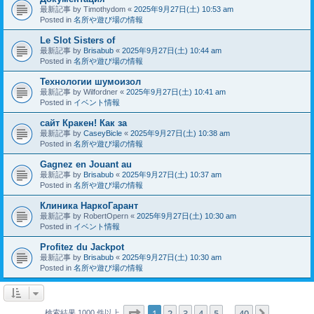
最新記事 by
Timothydom
«
2025年9月27日(土) 10:53 am
Posted in
名所や遊び場の情報
Le Slot Sisters of
最新記事 by
Brisabub
«
2025年9月27日(土) 10:44 am
Posted in
名所や遊び場の情報
Технологии шумоизол
最新記事 by
Wilfordner
«
2025年9月27日(土) 10:41 am
Posted in
イベント情報
сайт Кракен! Как за
最新記事 by
CaseyBicle
«
2025年9月27日(土) 10:38 am
Posted in
名所や遊び場の情報
Gagnez en Jouant au
最新記事 by
Brisabub
«
2025年9月27日(土) 10:37 am
Posted in
名所や遊び場の情報
Клиника НаркоГарант
最新記事 by
RobertOpern
«
2025年9月27日(土) 10:30 am
Posted in
イベント情報
Profitez du Jackpot
最新記事 by
Brisabub
«
2025年9月27日(土) 10:30 am
Posted in
名所や遊び場の情報
ページ
1
／
40
1
2
3
4
5
40
次へ
検索結果 1000 件以上
…