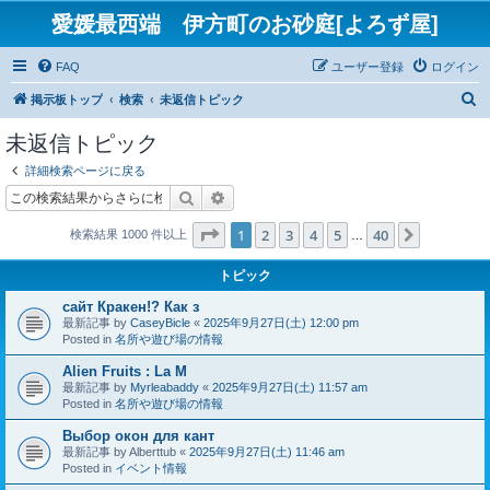
愛媛最西端 伊方町のお砂庭[よろず屋]
FAQ
ユーザー登録
ログイン
検
掲示板トップ
検索
未返信トピック
索
未返信トピック
詳細検索ページに戻る
検索
詳細検索
ページ
1
／
40
1
2
3
4
5
40
次へ
検索結果 1000 件以上
…
トピック
сайт Кракен!? Как з
最新記事 by
CaseyBicle
«
2025年9月27日(土) 12:00 pm
Posted in
名所や遊び場の情報
Alien Fruits : La M
最新記事 by
Myrleabaddy
«
2025年9月27日(土) 11:57 am
Posted in
名所や遊び場の情報
Выбор окон для кант
最新記事 by
Alberttub
«
2025年9月27日(土) 11:46 am
Posted in
イベント情報