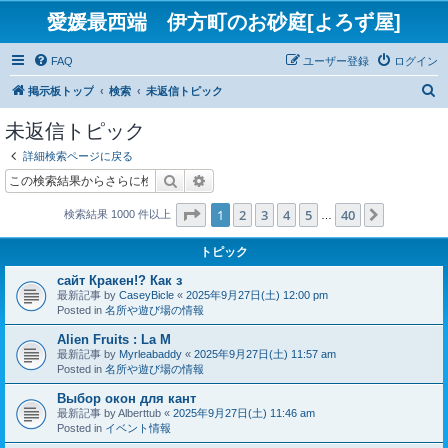
愛媛最西端 伊方町のお砂庭[よろず屋]
FAQ
ユーザー登録
ログイン
検
掲示板トップ
検索
未返信トピック
索
未返信トピック
詳細検索ページに戻る
検索
詳細検索
ページ
1
／
40
1
2
3
4
5
40
次へ
検索結果 1000 件以上
…
トピック
сайт Кракен!? Как з
最新記事 by
CaseyBicle
«
2025年9月27日(土) 12:00 pm
Posted in
名所や遊び場の情報
Alien Fruits : La M
最新記事 by
Myrleabaddy
«
2025年9月27日(土) 11:57 am
Posted in
名所や遊び場の情報
Выбор окон для кант
最新記事 by
Alberttub
«
2025年9月27日(土) 11:46 am
Posted in
イベント情報