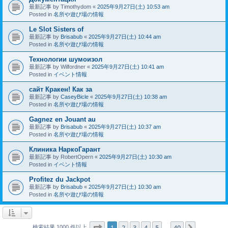
最新記事 by
Timothydom
«
2025年9月27日(土) 10:53 am
Posted in
名所や遊び場の情報
Le Slot Sisters of
最新記事 by
Brisabub
«
2025年9月27日(土) 10:44 am
Posted in
名所や遊び場の情報
Технологии шумоизол
最新記事 by
Wilfordner
«
2025年9月27日(土) 10:41 am
Posted in
イベント情報
сайт Кракен! Как за
最新記事 by
CaseyBicle
«
2025年9月27日(土) 10:38 am
Posted in
名所や遊び場の情報
Gagnez en Jouant au
最新記事 by
Brisabub
«
2025年9月27日(土) 10:37 am
Posted in
名所や遊び場の情報
Клиника НаркоГарант
最新記事 by
RobertOpern
«
2025年9月27日(土) 10:30 am
Posted in
イベント情報
Profitez du Jackpot
最新記事 by
Brisabub
«
2025年9月27日(土) 10:30 am
Posted in
名所や遊び場の情報
ページ
1
／
40
1
2
3
4
5
40
次へ
検索結果 1000 件以上
…