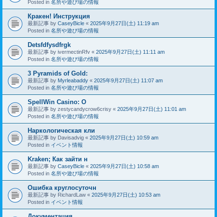
Posted in
名所や遊び場の情報
Кракен! Инструкция
最新記事 by
CaseyBicle
«
2025年9月27日(土) 11:19 am
Posted in
名所や遊び場の情報
Detsfdfysdfrgk
最新記事 by
ivermectinRfv
«
2025年9月27日(土) 11:11 am
Posted in
名所や遊び場の情報
3 Pyramids of Gold:
最新記事 by
Myrleabaddy
«
2025年9月27日(土) 11:07 am
Posted in
名所や遊び場の情報
SpellWin Casino: O
最新記事 by
zestycandycrow6crisy
«
2025年9月27日(土) 11:01 am
Posted in
名所や遊び場の情報
Наркологическая кли
最新記事 by
Davisadvig
«
2025年9月27日(土) 10:59 am
Posted in
イベント情報
Kraken; Как зайти н
最新記事 by
CaseyBicle
«
2025年9月27日(土) 10:58 am
Posted in
名所や遊び場の情報
Ошибка круглосуточн
最新記事 by
RichardLaw
«
2025年9月27日(土) 10:53 am
Posted in
イベント情報
Документация