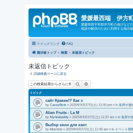
愛媛最西端 伊方町
愛媛県西宇和郡伊方町の遊びなどの
相談や解決のために利用する掲示板
クイックリンク
FAQ
掲示板トップ
検索
未返信トピック
未返信トピック
詳細検索ページに戻る
検索
詳細検索
トピック
сайт Кракен!? Как з
by
CaseyBicle
»
2025年9月27日(土) 12:00 pm
» in
名所や遊
Alien Fruits : La M
by
Myrleabaddy
»
2025年9月27日(土) 11:57 am
» in
名所や
Выбор окон для кант
by
Alberttub
»
2025年9月27日(土) 11:46 am
» in
イベント情