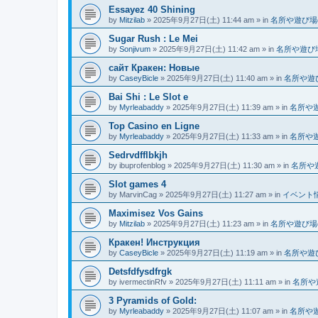
Essayez 40 Shining
by
Mitzilab
»
2025年9月27日(土) 11:44 am
» in
名所や遊び場
Sugar Rush : Le Mei
by
Sonjivum
»
2025年9月27日(土) 11:42 am
» in
名所や遊び
сайт Кракен: Новые
by
CaseyBicle
»
2025年9月27日(土) 11:40 am
» in
名所や遊
Bai Shi : Le Slot e
by
Myrleabaddy
»
2025年9月27日(土) 11:39 am
» in
名所や
Top Casino en Ligne
by
Myrleabaddy
»
2025年9月27日(土) 11:33 am
» in
名所や
Sedrvdfflbkjh
by
ibuprofenblog
»
2025年9月27日(土) 11:30 am
» in
名所や
Slot games 4
by
MarvinCag
»
2025年9月27日(土) 11:27 am
» in
イベント
Maximisez Vos Gains
by
Mitzilab
»
2025年9月27日(土) 11:23 am
» in
名所や遊び場
Кракен! Инструкция
by
CaseyBicle
»
2025年9月27日(土) 11:19 am
» in
名所や遊
Detsfdfysdfrgk
by
ivermectinRfv
»
2025年9月27日(土) 11:11 am
» in
名所や
3 Pyramids of Gold:
by
Myrleabaddy
»
2025年9月27日(土) 11:07 am
» in
名所や