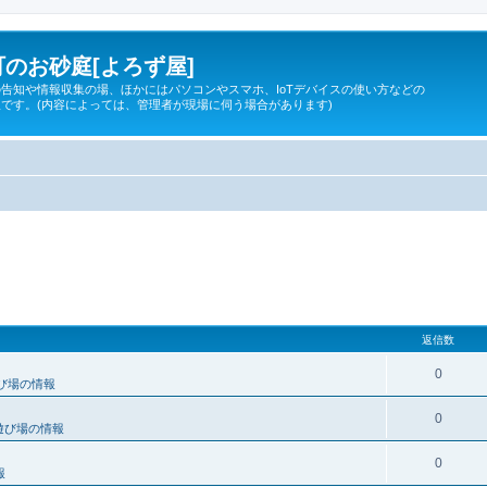
のお砂庭[よろず屋]
告知や情報収集の場、ほかにはパソコンやスマホ、IoTデバイスの使い方などの
です。(内容によっては、管理者が現場に伺う場合があります)
返信数
0
び場の情報
0
遊び場の情報
0
報