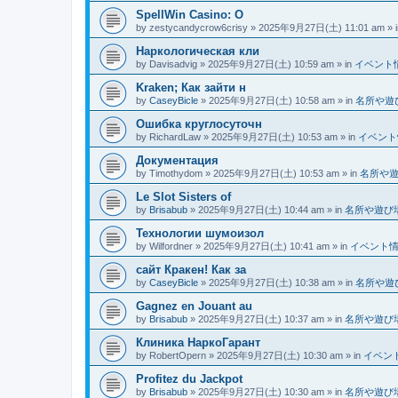
SpellWin Casino: O
by
zestycandycrow6crisy
»
2025年9月27日(土) 11:01 am
» 
Наркологическая кли
by
Davisadvig
»
2025年9月27日(土) 10:59 am
» in
イベント
Kraken; Как зайти н
by
CaseyBicle
»
2025年9月27日(土) 10:58 am
» in
名所や遊
Ошибка круглосуточн
by
RichardLaw
»
2025年9月27日(土) 10:53 am
» in
イベント
Документация
by
Timothydom
»
2025年9月27日(土) 10:53 am
» in
名所や
Le Slot Sisters of
by
Brisabub
»
2025年9月27日(土) 10:44 am
» in
名所や遊び
Технологии шумоизол
by
Wilfordner
»
2025年9月27日(土) 10:41 am
» in
イベント
сайт Кракен! Как за
by
CaseyBicle
»
2025年9月27日(土) 10:38 am
» in
名所や遊
Gagnez en Jouant au
by
Brisabub
»
2025年9月27日(土) 10:37 am
» in
名所や遊び
Клиника НаркоГарант
by
RobertOpern
»
2025年9月27日(土) 10:30 am
» in
イベン
Profitez du Jackpot
by
Brisabub
»
2025年9月27日(土) 10:30 am
» in
名所や遊び