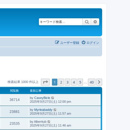
検索
詳細検索
ユーザー登録
ログイン
ページ
1
／
40
1
2
3
4
5
40
次へ
検索結果 1000 件以上
…
閲覧数
最新記事
by
CaseyBicle
36714
2025年9月27日(土) 12:00 pm
by
Myrleabaddy
23881
2025年9月27日(土) 11:57 am
by
Alberttub
23535
2025年9月27日(土) 11:46 am