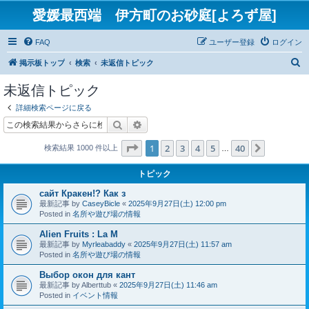
愛媛最西端 伊方町のお砂庭[よろず屋]
FAQ
ユーザー登録
ログイン
検
掲示板トップ
検索
未返信トピック
索
未返信トピック
詳細検索ページに戻る
検索
詳細検索
ページ
1
／
40
1
2
3
4
5
40
次へ
検索結果 1000 件以上
…
トピック
сайт Кракен!? Как з
最新記事 by
CaseyBicle
«
2025年9月27日(土) 12:00 pm
Posted in
名所や遊び場の情報
Alien Fruits : La M
最新記事 by
Myrleabaddy
«
2025年9月27日(土) 11:57 am
Posted in
名所や遊び場の情報
Выбор окон для кант
最新記事 by
Alberttub
«
2025年9月27日(土) 11:46 am
Posted in
イベント情報