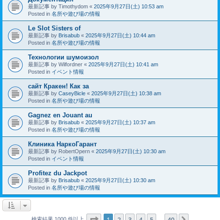
最新記事 by
Timothydom
«
2025年9月27日(土) 10:53 am
Posted in
名所や遊び場の情報
Le Slot Sisters of
最新記事 by
Brisabub
«
2025年9月27日(土) 10:44 am
Posted in
名所や遊び場の情報
Технологии шумоизол
最新記事 by
Wilfordner
«
2025年9月27日(土) 10:41 am
Posted in
イベント情報
сайт Кракен! Как за
最新記事 by
CaseyBicle
«
2025年9月27日(土) 10:38 am
Posted in
名所や遊び場の情報
Gagnez en Jouant au
最新記事 by
Brisabub
«
2025年9月27日(土) 10:37 am
Posted in
名所や遊び場の情報
Клиника НаркоГарант
最新記事 by
RobertOpern
«
2025年9月27日(土) 10:30 am
Posted in
イベント情報
Profitez du Jackpot
最新記事 by
Brisabub
«
2025年9月27日(土) 10:30 am
Posted in
名所や遊び場の情報
ページ
1
／
40
1
2
3
4
5
40
次へ
検索結果 1000 件以上
…