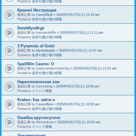
Posted in
名所や遊び場の情報
Кракен! Инструкция
最新記事 by
CaseyBicle
«
2025年9月27日(土) 11:19 am
Posted in
名所や遊び場の情報
Detsfdfysdfrgk
最新記事 by
ivermectinRfv
«
2025年9月27日(土) 11:11 am
Posted in
名所や遊び場の情報
3 Pyramids of Gold:
最新記事 by
Myrleabaddy
«
2025年9月27日(土) 11:07 am
Posted in
名所や遊び場の情報
SpellWin Casino: O
最新記事 by
zestycandycrow6crisy
«
2025年9月27日(土) 11:01 am
Posted in
名所や遊び場の情報
Наркологическая кли
最新記事 by
Davisadvig
«
2025年9月27日(土) 10:59 am
Posted in
イベント情報
Kraken; Как зайти н
最新記事 by
CaseyBicle
«
2025年9月27日(土) 10:58 am
Posted in
名所や遊び場の情報
Ошибка круглосуточн
最新記事 by
RichardLaw
«
2025年9月27日(土) 10:53 am
Posted in
イベント情報
Документация