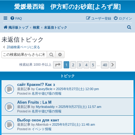
愛媛最西端 伊方町のお砂庭[よろず屋]
FAQ
ユーザー登録
ログイン
検
掲示板トップ
検索
未返信トピック
索
未返信トピック
詳細検索ページに戻る
検索
詳細検索
ページ
1
／
40
1
2
3
4
5
40
次へ
検索結果 1000 件以上
…
トピック
сайт Кракен!? Как з
最新記事 by
CaseyBicle
«
2025年9月27日(土) 12:00 pm
Posted in
名所や遊び場の情報
Alien Fruits : La M
最新記事 by
Myrleabaddy
«
2025年9月27日(土) 11:57 am
Posted in
名所や遊び場の情報
Выбор окон для кант
最新記事 by
Alberttub
«
2025年9月27日(土) 11:46 am
Posted in
イベント情報