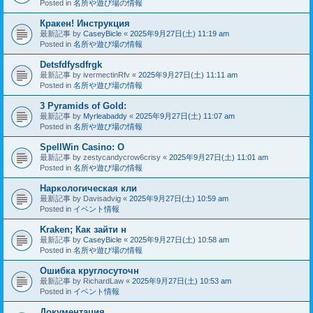
Posted in
名所や遊び場の情報
Кракен! Инструкция
最新記事 by
CaseyBicle
«
2025年9月27日(土) 11:19 am
Posted in
名所や遊び場の情報
Detsfdfysdfrgk
最新記事 by
ivermectinRfv
«
2025年9月27日(土) 11:11 am
Posted in
名所や遊び場の情報
3 Pyramids of Gold:
最新記事 by
Myrleabaddy
«
2025年9月27日(土) 11:07 am
Posted in
名所や遊び場の情報
SpellWin Casino: O
最新記事 by
zestycandycrow6crisy
«
2025年9月27日(土) 11:01 am
Posted in
名所や遊び場の情報
Наркологическая кли
最新記事 by
Davisadvig
«
2025年9月27日(土) 10:59 am
Posted in
イベント情報
Kraken; Как зайти н
最新記事 by
CaseyBicle
«
2025年9月27日(土) 10:58 am
Posted in
名所や遊び場の情報
Ошибка круглосуточн
最新記事 by
RichardLaw
«
2025年9月27日(土) 10:53 am
Posted in
イベント情報
Документация