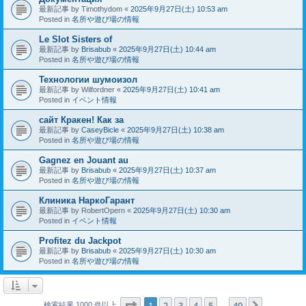
最新記事 by
Timothydom
«
2025年9月27日(土) 10:53 am
Posted in
名所や遊び場の情報
Le Slot Sisters of
最新記事 by
Brisabub
«
2025年9月27日(土) 10:44 am
Posted in
名所や遊び場の情報
Технологии шумоизол
最新記事 by
Wilfordner
«
2025年9月27日(土) 10:41 am
Posted in
イベント情報
сайт Кракен! Как за
最新記事 by
CaseyBicle
«
2025年9月27日(土) 10:38 am
Posted in
名所や遊び場の情報
Gagnez en Jouant au
最新記事 by
Brisabub
«
2025年9月27日(土) 10:37 am
Posted in
名所や遊び場の情報
Клиника НаркоГарант
最新記事 by
RobertOpern
«
2025年9月27日(土) 10:30 am
Posted in
イベント情報
Profitez du Jackpot
最新記事 by
Brisabub
«
2025年9月27日(土) 10:30 am
Posted in
名所や遊び場の情報
ページ
1
／
40
1
2
3
4
5
40
次へ
検索結果 1000 件以上
…