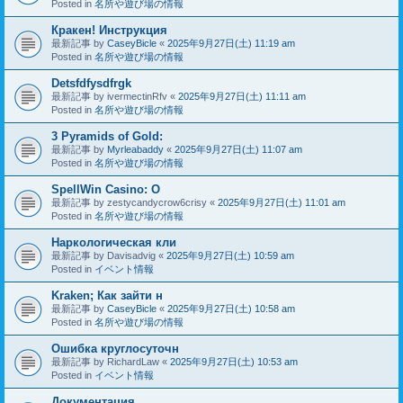
Posted in
名所や遊び場の情報
Кракен! Инструкция
最新記事 by
CaseyBicle
«
2025年9月27日(土) 11:19 am
Posted in
名所や遊び場の情報
Detsfdfysdfrgk
最新記事 by
ivermectinRfv
«
2025年9月27日(土) 11:11 am
Posted in
名所や遊び場の情報
3 Pyramids of Gold:
最新記事 by
Myrleabaddy
«
2025年9月27日(土) 11:07 am
Posted in
名所や遊び場の情報
SpellWin Casino: O
最新記事 by
zestycandycrow6crisy
«
2025年9月27日(土) 11:01 am
Posted in
名所や遊び場の情報
Наркологическая кли
最新記事 by
Davisadvig
«
2025年9月27日(土) 10:59 am
Posted in
イベント情報
Kraken; Как зайти н
最新記事 by
CaseyBicle
«
2025年9月27日(土) 10:58 am
Posted in
名所や遊び場の情報
Ошибка круглосуточн
最新記事 by
RichardLaw
«
2025年9月27日(土) 10:53 am
Posted in
イベント情報
Документация