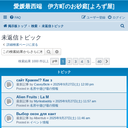
愛媛最西端 伊方町のお砂庭[よろず屋]
FAQ
ユーザー登録
ログイン
検
掲示板トップ
検索
未返信トピック
索
未返信トピック
詳細検索ページに戻る
検索
詳細検索
ページ
1
／
40
1
2
3
4
5
40
次へ
検索結果 1000 件以上
…
トピック
сайт Кракен!? Как з
最新記事 by
CaseyBicle
«
2025年9月27日(土) 12:00 pm
Posted in
名所や遊び場の情報
Alien Fruits : La M
最新記事 by
Myrleabaddy
«
2025年9月27日(土) 11:57 am
Posted in
名所や遊び場の情報
Выбор окон для кант
最新記事 by
Alberttub
«
2025年9月27日(土) 11:46 am
Posted in
イベント情報