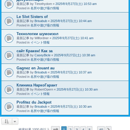
最新記事 by
Timothydom
«
2025年9月27日(土) 10:53 am
Posted in
名所や遊び場の情報
Le Slot Sisters of
最新記事 by
Brisabub
«
2025年9月27日(土) 10:44 am
Posted in
名所や遊び場の情報
Технологии шумоизол
最新記事 by
Wilfordner
«
2025年9月27日(土) 10:41 am
Posted in
イベント情報
сайт Кракен! Как за
最新記事 by
CaseyBicle
«
2025年9月27日(土) 10:38 am
Posted in
名所や遊び場の情報
Gagnez en Jouant au
最新記事 by
Brisabub
«
2025年9月27日(土) 10:37 am
Posted in
名所や遊び場の情報
Клиника НаркоГарант
最新記事 by
RobertOpern
«
2025年9月27日(土) 10:30 am
Posted in
イベント情報
Profitez du Jackpot
最新記事 by
Brisabub
«
2025年9月27日(土) 10:30 am
Posted in
名所や遊び場の情報
ページ
1
／
40
1
2
3
4
5
40
次へ
検索結果 1000 件以上
…