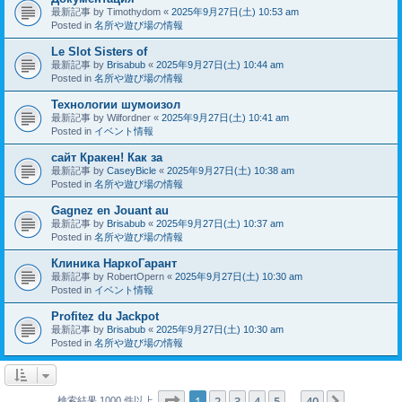
最新記事 by
Timothydom
«
2025年9月27日(土) 10:53 am
Posted in
名所や遊び場の情報
Le Slot Sisters of
最新記事 by
Brisabub
«
2025年9月27日(土) 10:44 am
Posted in
名所や遊び場の情報
Технологии шумоизол
最新記事 by
Wilfordner
«
2025年9月27日(土) 10:41 am
Posted in
イベント情報
сайт Кракен! Как за
最新記事 by
CaseyBicle
«
2025年9月27日(土) 10:38 am
Posted in
名所や遊び場の情報
Gagnez en Jouant au
最新記事 by
Brisabub
«
2025年9月27日(土) 10:37 am
Posted in
名所や遊び場の情報
Клиника НаркоГарант
最新記事 by
RobertOpern
«
2025年9月27日(土) 10:30 am
Posted in
イベント情報
Profitez du Jackpot
最新記事 by
Brisabub
«
2025年9月27日(土) 10:30 am
Posted in
名所や遊び場の情報
ページ
1
／
40
1
2
3
4
5
40
次へ
検索結果 1000 件以上
…