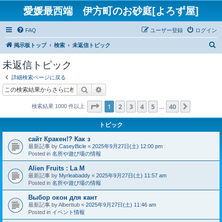
愛媛最西端 伊方町のお砂庭[よろず屋]
FAQ
ユーザー登録
ログイン
検
掲示板トップ
検索
未返信トピック
索
未返信トピック
詳細検索ページに戻る
検索
詳細検索
ページ
1
／
40
1
2
3
4
5
40
次へ
検索結果 1000 件以上
…
トピック
сайт Кракен!? Как з
最新記事 by
CaseyBicle
«
2025年9月27日(土) 12:00 pm
Posted in
名所や遊び場の情報
Alien Fruits : La M
最新記事 by
Myrleabaddy
«
2025年9月27日(土) 11:57 am
Posted in
名所や遊び場の情報
Выбор окон для кант
最新記事 by
Alberttub
«
2025年9月27日(土) 11:46 am
Posted in
イベント情報