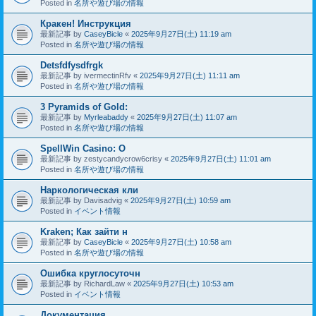
Posted in
名所や遊び場の情報
Кракен! Инструкция
最新記事 by
CaseyBicle
«
2025年9月27日(土) 11:19 am
Posted in
名所や遊び場の情報
Detsfdfysdfrgk
最新記事 by
ivermectinRfv
«
2025年9月27日(土) 11:11 am
Posted in
名所や遊び場の情報
3 Pyramids of Gold:
最新記事 by
Myrleabaddy
«
2025年9月27日(土) 11:07 am
Posted in
名所や遊び場の情報
SpellWin Casino: O
最新記事 by
zestycandycrow6crisy
«
2025年9月27日(土) 11:01 am
Posted in
名所や遊び場の情報
Наркологическая кли
最新記事 by
Davisadvig
«
2025年9月27日(土) 10:59 am
Posted in
イベント情報
Kraken; Как зайти н
最新記事 by
CaseyBicle
«
2025年9月27日(土) 10:58 am
Posted in
名所や遊び場の情報
Ошибка круглосуточн
最新記事 by
RichardLaw
«
2025年9月27日(土) 10:53 am
Posted in
イベント情報
Документация