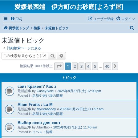
愛媛最西端 伊方町のお砂庭[よろず屋]
FAQ
ユーザー登録
ログイン
検
掲示板トップ
検索
未返信トピック
索
未返信トピック
詳細検索ページに戻る
検索
詳細検索
ページ
1
／
40
1
2
3
4
5
40
次へ
検索結果 1000 件以上
…
トピック
сайт Кракен!? Как з
最新記事 by
CaseyBicle
«
2025年9月27日(土) 12:00 pm
Posted in
名所や遊び場の情報
Alien Fruits : La M
最新記事 by
Myrleabaddy
«
2025年9月27日(土) 11:57 am
Posted in
名所や遊び場の情報
Выбор окон для кант
最新記事 by
Alberttub
«
2025年9月27日(土) 11:46 am
Posted in
イベント情報