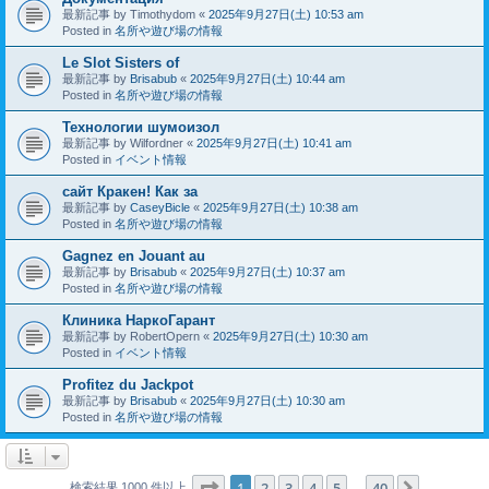
最新記事 by
Timothydom
«
2025年9月27日(土) 10:53 am
Posted in
名所や遊び場の情報
Le Slot Sisters of
最新記事 by
Brisabub
«
2025年9月27日(土) 10:44 am
Posted in
名所や遊び場の情報
Технологии шумоизол
最新記事 by
Wilfordner
«
2025年9月27日(土) 10:41 am
Posted in
イベント情報
сайт Кракен! Как за
最新記事 by
CaseyBicle
«
2025年9月27日(土) 10:38 am
Posted in
名所や遊び場の情報
Gagnez en Jouant au
最新記事 by
Brisabub
«
2025年9月27日(土) 10:37 am
Posted in
名所や遊び場の情報
Клиника НаркоГарант
最新記事 by
RobertOpern
«
2025年9月27日(土) 10:30 am
Posted in
イベント情報
Profitez du Jackpot
最新記事 by
Brisabub
«
2025年9月27日(土) 10:30 am
Posted in
名所や遊び場の情報
ページ
1
／
40
1
2
3
4
5
40
次へ
検索結果 1000 件以上
…