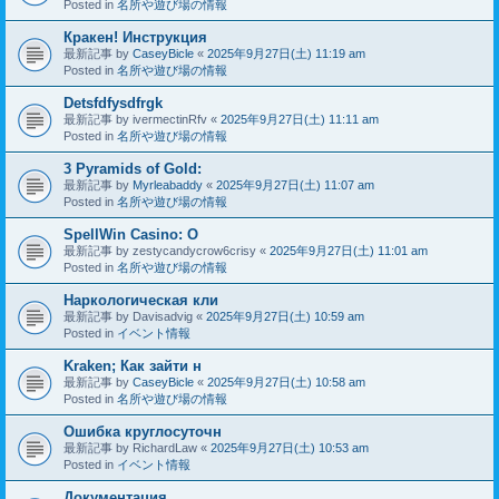
Posted in
名所や遊び場の情報
Кракен! Инструкция
最新記事 by
CaseyBicle
«
2025年9月27日(土) 11:19 am
Posted in
名所や遊び場の情報
Detsfdfysdfrgk
最新記事 by
ivermectinRfv
«
2025年9月27日(土) 11:11 am
Posted in
名所や遊び場の情報
3 Pyramids of Gold:
最新記事 by
Myrleabaddy
«
2025年9月27日(土) 11:07 am
Posted in
名所や遊び場の情報
SpellWin Casino: O
最新記事 by
zestycandycrow6crisy
«
2025年9月27日(土) 11:01 am
Posted in
名所や遊び場の情報
Наркологическая кли
最新記事 by
Davisadvig
«
2025年9月27日(土) 10:59 am
Posted in
イベント情報
Kraken; Как зайти н
最新記事 by
CaseyBicle
«
2025年9月27日(土) 10:58 am
Posted in
名所や遊び場の情報
Ошибка круглосуточн
最新記事 by
RichardLaw
«
2025年9月27日(土) 10:53 am
Posted in
イベント情報
Документация