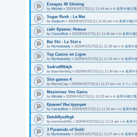
Essayez 40 Shining
by
Mitzilab
»
2025年9月27日(土) 11:44 am
» in
名所や遊び場
Sugar Rush : Le Mei
by
Sonjivum
»
2025年9月27日(土) 11:42 am
» in
名所や遊び
сайт Кракен: Новые
by
CaseyBicle
»
2025年9月27日(土) 11:40 am
» in
名所や遊
Bai Shi : Le Slot e
by
Myrleabaddy
»
2025年9月27日(土) 11:39 am
» in
名所や
Top Casino en Ligne
by
Myrleabaddy
»
2025年9月27日(土) 11:33 am
» in
名所や
Sedrvdfflbkjh
by
ibuprofenblog
»
2025年9月27日(土) 11:30 am
» in
名所や
Slot games 4
by
MarvinCag
»
2025年9月27日(土) 11:27 am
» in
イベント
Maximisez Vos Gains
by
Mitzilab
»
2025年9月27日(土) 11:23 am
» in
名所や遊び場
Кракен! Инструкция
by
CaseyBicle
»
2025年9月27日(土) 11:19 am
» in
名所や遊
Detsfdfysdfrgk
by
ivermectinRfv
»
2025年9月27日(土) 11:11 am
» in
名所や
3 Pyramids of Gold:
by
Myrleabaddy
»
2025年9月27日(土) 11:07 am
» in
名所や