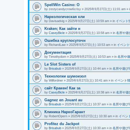
SpellWin Casino: O
by
zestycandycrow6crisy
»
2025年9月27日(土) 11:01 am
» 
Наркологическая кли
by
Davisadvig
»
2025年9月27日(土) 10:59 am
» in
イベント
Kraken; Как зайти н
by
CaseyBicle
»
2025年9月27日(土) 10:58 am
» in
名所や遊
Ошибка круглосуточн
by
RichardLaw
»
2025年9月27日(土) 10:53 am
» in
イベント
Документация
by
Timothydom
»
2025年9月27日(土) 10:53 am
» in
名所や
Le Slot Sisters of
by
Brisabub
»
2025年9月27日(土) 10:44 am
» in
名所や遊び
Технологии шумоизол
by
Wilfordner
»
2025年9月27日(土) 10:41 am
» in
イベント
сайт Кракен! Как за
by
CaseyBicle
»
2025年9月27日(土) 10:38 am
» in
名所や遊
Gagnez en Jouant au
by
Brisabub
»
2025年9月27日(土) 10:37 am
» in
名所や遊び
Клиника НаркоГарант
by
RobertOpern
»
2025年9月27日(土) 10:30 am
» in
イベン
Profitez du Jackpot
by
Brisabub
»
2025年9月27日(土) 10:30 am
» in
名所や遊び