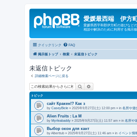
愛媛最西端 伊方町
愛媛県西宇和郡伊方町の遊びなどの
相談や解決のために利用する掲示板
クイックリンク
FAQ
掲示板トップ
検索
未返信トピック
未返信トピック
詳細検索ページに戻る
検索
詳細検索
トピック
сайт Кракен!? Как з
by
CaseyBicle
»
2025年9月27日(土) 12:00 pm
» in
名所や遊
Alien Fruits : La M
by
Myrleabaddy
»
2025年9月27日(土) 11:57 am
» in
名所や
Выбор окон для кант
by
Alberttub
»
2025年9月27日(土) 11:46 am
» in
イベント情