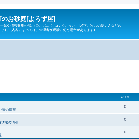
のお砂庭[よろず屋]
告知や情報収集の場、ほかにはパソコンやスマホ、IoTデバイスの使い方などの
です。(内容によっては、管理者が現場に伺う場合があります)
返信数
0
び場の情報
0
遊び場の情報
0
報