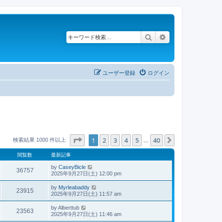
検索
詳細検索
ユーザー登録
ログイン
ページ
1
／
40
1
2
3
4
5
40
次へ
検索結果 1000 件以上
…
閲覧数
最新記事
by
CaseyBicle
36757
2025年9月27日(土) 12:00 pm
by
Myrleabaddy
23915
2025年9月27日(土) 11:57 am
by
Alberttub
23563
2025年9月27日(土) 11:46 am