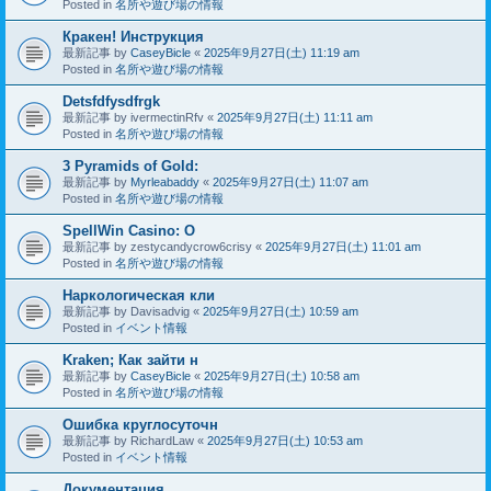
Posted in
名所や遊び場の情報
Кракен! Инструкция
最新記事 by
CaseyBicle
«
2025年9月27日(土) 11:19 am
Posted in
名所や遊び場の情報
Detsfdfysdfrgk
最新記事 by
ivermectinRfv
«
2025年9月27日(土) 11:11 am
Posted in
名所や遊び場の情報
3 Pyramids of Gold:
最新記事 by
Myrleabaddy
«
2025年9月27日(土) 11:07 am
Posted in
名所や遊び場の情報
SpellWin Casino: O
最新記事 by
zestycandycrow6crisy
«
2025年9月27日(土) 11:01 am
Posted in
名所や遊び場の情報
Наркологическая кли
最新記事 by
Davisadvig
«
2025年9月27日(土) 10:59 am
Posted in
イベント情報
Kraken; Как зайти н
最新記事 by
CaseyBicle
«
2025年9月27日(土) 10:58 am
Posted in
名所や遊び場の情報
Ошибка круглосуточн
最新記事 by
RichardLaw
«
2025年9月27日(土) 10:53 am
Posted in
イベント情報
Документация