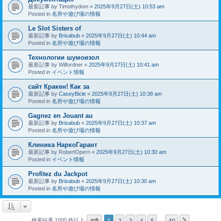
最新記事 by
Timothydom
«
2025年9月27日(土) 10:53 am
Posted in
名所や遊び場の情報
Le Slot Sisters of
最新記事 by
Brisabub
«
2025年9月27日(土) 10:44 am
Posted in
名所や遊び場の情報
Технологии шумоизол
最新記事 by
Wilfordner
«
2025年9月27日(土) 10:41 am
Posted in
イベント情報
сайт Кракен! Как за
最新記事 by
CaseyBicle
«
2025年9月27日(土) 10:38 am
Posted in
名所や遊び場の情報
Gagnez en Jouant au
最新記事 by
Brisabub
«
2025年9月27日(土) 10:37 am
Posted in
名所や遊び場の情報
Клиника НаркоГарант
最新記事 by
RobertOpern
«
2025年9月27日(土) 10:30 am
Posted in
イベント情報
Profitez du Jackpot
最新記事 by
Brisabub
«
2025年9月27日(土) 10:30 am
Posted in
名所や遊び場の情報
ページ
1
／
40
1
2
3
4
5
40
次へ
検索結果 1000 件以上
…