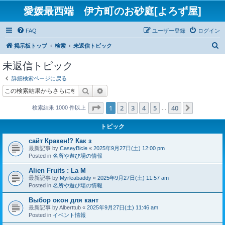
愛媛最西端 伊方町のお砂庭[よろず屋]
FAQ
ユーザー登録
ログイン
検
掲示板トップ
検索
未返信トピック
索
未返信トピック
詳細検索ページに戻る
検索
詳細検索
ページ
1
／
40
1
2
3
4
5
40
次へ
検索結果 1000 件以上
…
トピック
сайт Кракен!? Как з
最新記事 by
CaseyBicle
«
2025年9月27日(土) 12:00 pm
Posted in
名所や遊び場の情報
Alien Fruits : La M
最新記事 by
Myrleabaddy
«
2025年9月27日(土) 11:57 am
Posted in
名所や遊び場の情報
Выбор окон для кант
最新記事 by
Alberttub
«
2025年9月27日(土) 11:46 am
Posted in
イベント情報