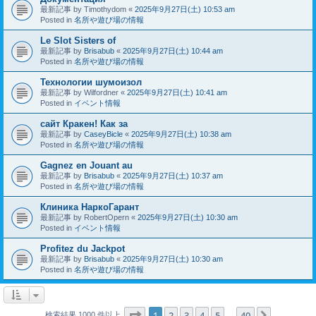
最新記事 by
Timothydom
«
2025年9月27日(土) 10:53 am
Posted in
名所や遊び場の情報
Le Slot Sisters of
最新記事 by
Brisabub
«
2025年9月27日(土) 10:44 am
Posted in
名所や遊び場の情報
Технологии шумоизол
最新記事 by
Wilfordner
«
2025年9月27日(土) 10:41 am
Posted in
イベント情報
сайт Кракен! Как за
最新記事 by
CaseyBicle
«
2025年9月27日(土) 10:38 am
Posted in
名所や遊び場の情報
Gagnez en Jouant au
最新記事 by
Brisabub
«
2025年9月27日(土) 10:37 am
Posted in
名所や遊び場の情報
Клиника НаркоГарант
最新記事 by
RobertOpern
«
2025年9月27日(土) 10:30 am
Posted in
イベント情報
Profitez du Jackpot
最新記事 by
Brisabub
«
2025年9月27日(土) 10:30 am
Posted in
名所や遊び場の情報
ページ
1
／
40
1
2
3
4
5
40
次へ
検索結果 1000 件以上
…