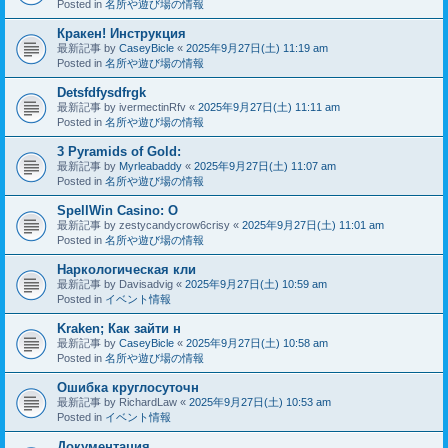
Posted in
名所や遊び場の情報
Кракен! Инструкция
最新記事 by
CaseyBicle
«
2025年9月27日(土) 11:19 am
Posted in
名所や遊び場の情報
Detsfdfysdfrgk
最新記事 by
ivermectinRfv
«
2025年9月27日(土) 11:11 am
Posted in
名所や遊び場の情報
3 Pyramids of Gold:
最新記事 by
Myrleabaddy
«
2025年9月27日(土) 11:07 am
Posted in
名所や遊び場の情報
SpellWin Casino: O
最新記事 by
zestycandycrow6crisy
«
2025年9月27日(土) 11:01 am
Posted in
名所や遊び場の情報
Наркологическая кли
最新記事 by
Davisadvig
«
2025年9月27日(土) 10:59 am
Posted in
イベント情報
Kraken; Как зайти н
最新記事 by
CaseyBicle
«
2025年9月27日(土) 10:58 am
Posted in
名所や遊び場の情報
Ошибка круглосуточн
最新記事 by
RichardLaw
«
2025年9月27日(土) 10:53 am
Posted in
イベント情報
Документация