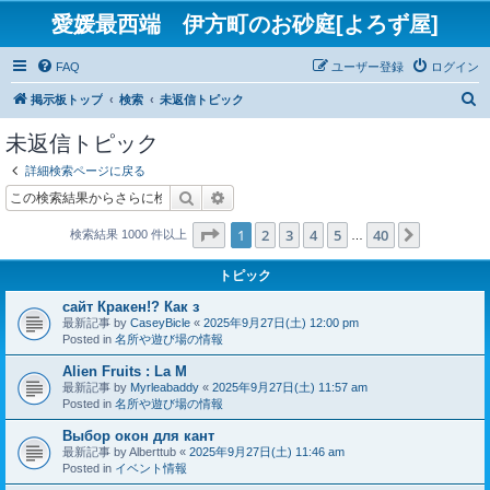
愛媛最西端 伊方町のお砂庭[よろず屋]
FAQ
ユーザー登録
ログイン
検
掲示板トップ
検索
未返信トピック
索
未返信トピック
詳細検索ページに戻る
検索
詳細検索
ページ
1
／
40
1
2
3
4
5
40
次へ
検索結果 1000 件以上
…
トピック
сайт Кракен!? Как з
最新記事 by
CaseyBicle
«
2025年9月27日(土) 12:00 pm
Posted in
名所や遊び場の情報
Alien Fruits : La M
最新記事 by
Myrleabaddy
«
2025年9月27日(土) 11:57 am
Posted in
名所や遊び場の情報
Выбор окон для кант
最新記事 by
Alberttub
«
2025年9月27日(土) 11:46 am
Posted in
イベント情報