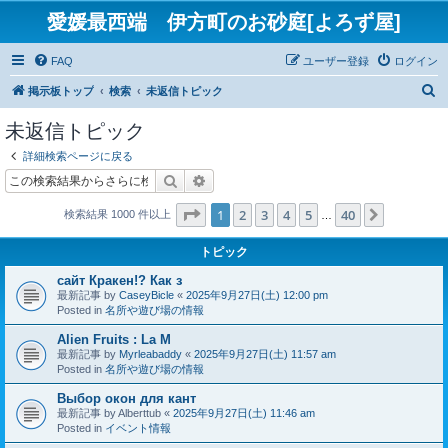
愛媛最西端 伊方町のお砂庭[よろず屋]
FAQ
ユーザー登録
ログイン
検
掲示板トップ
検索
未返信トピック
索
未返信トピック
詳細検索ページに戻る
検索
詳細検索
ページ
1
／
40
1
2
3
4
5
40
次へ
検索結果 1000 件以上
…
トピック
сайт Кракен!? Как з
最新記事 by
CaseyBicle
«
2025年9月27日(土) 12:00 pm
Posted in
名所や遊び場の情報
Alien Fruits : La M
最新記事 by
Myrleabaddy
«
2025年9月27日(土) 11:57 am
Posted in
名所や遊び場の情報
Выбор окон для кант
最新記事 by
Alberttub
«
2025年9月27日(土) 11:46 am
Posted in
イベント情報