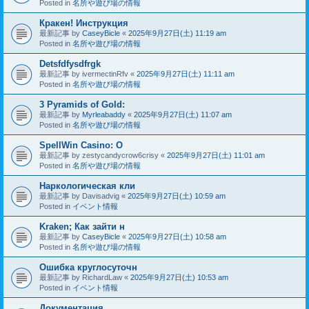
Posted in
名所や遊び場の情報
Кракен! Инструкция
最新記事 by
CaseyBicle
«
2025年9月27日(土) 11:19 am
Posted in
名所や遊び場の情報
Detsfdfysdfrgk
最新記事 by
ivermectinRfv
«
2025年9月27日(土) 11:11 am
Posted in
名所や遊び場の情報
3 Pyramids of Gold:
最新記事 by
Myrleabaddy
«
2025年9月27日(土) 11:07 am
Posted in
名所や遊び場の情報
SpellWin Casino: O
最新記事 by
zestycandycrow6crisy
«
2025年9月27日(土) 11:01 am
Posted in
名所や遊び場の情報
Наркологическая кли
最新記事 by
Davisadvig
«
2025年9月27日(土) 10:59 am
Posted in
イベント情報
Kraken; Как зайти н
最新記事 by
CaseyBicle
«
2025年9月27日(土) 10:58 am
Posted in
名所や遊び場の情報
Ошибка круглосуточн
最新記事 by
RichardLaw
«
2025年9月27日(土) 10:53 am
Posted in
イベント情報
Документация