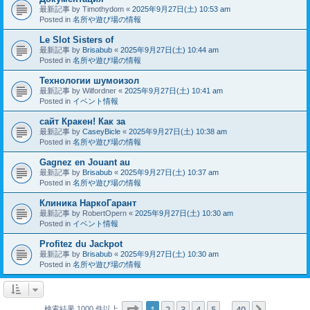
最新記事 by
Timothydom
«
2025年9月27日(土) 10:53 am
Posted in
名所や遊び場の情報
Le Slot Sisters of
最新記事 by
Brisabub
«
2025年9月27日(土) 10:44 am
Posted in
名所や遊び場の情報
Технологии шумоизол
最新記事 by
Wilfordner
«
2025年9月27日(土) 10:41 am
Posted in
イベント情報
сайт Кракен! Как за
最新記事 by
CaseyBicle
«
2025年9月27日(土) 10:38 am
Posted in
名所や遊び場の情報
Gagnez en Jouant au
最新記事 by
Brisabub
«
2025年9月27日(土) 10:37 am
Posted in
名所や遊び場の情報
Клиника НаркоГарант
最新記事 by
RobertOpern
«
2025年9月27日(土) 10:30 am
Posted in
イベント情報
Profitez du Jackpot
最新記事 by
Brisabub
«
2025年9月27日(土) 10:30 am
Posted in
名所や遊び場の情報
ページ
1
／
40
1
2
3
4
5
40
次へ
検索結果 1000 件以上
…