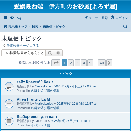
愛媛最西端 伊方町のお砂庭[よろず屋]
FAQ
ユーザー登録
ログイン
検
掲示板トップ
検索
未返信トピック
索
未返信トピック
詳細検索ページに戻る
検索
詳細検索
ページ
1
／
40
1
2
3
4
5
40
次へ
検索結果 1000 件以上
…
トピック
сайт Кракен!? Как з
最新記事 by
CaseyBicle
«
2025年9月27日(土) 12:00 pm
Posted in
名所や遊び場の情報
Alien Fruits : La M
最新記事 by
Myrleabaddy
«
2025年9月27日(土) 11:57 am
Posted in
名所や遊び場の情報
Выбор окон для кант
最新記事 by
Alberttub
«
2025年9月27日(土) 11:46 am
Posted in
イベント情報