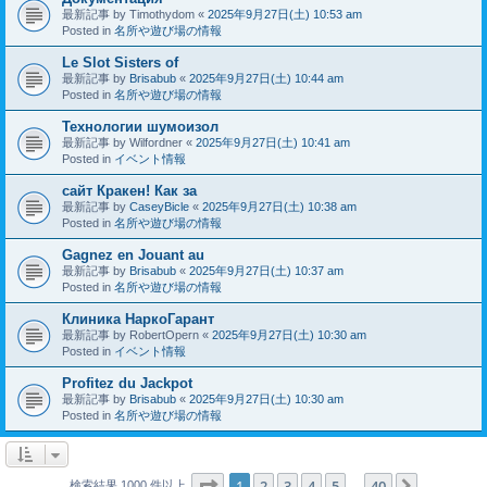
最新記事 by
Timothydom
«
2025年9月27日(土) 10:53 am
Posted in
名所や遊び場の情報
Le Slot Sisters of
最新記事 by
Brisabub
«
2025年9月27日(土) 10:44 am
Posted in
名所や遊び場の情報
Технологии шумоизол
最新記事 by
Wilfordner
«
2025年9月27日(土) 10:41 am
Posted in
イベント情報
сайт Кракен! Как за
最新記事 by
CaseyBicle
«
2025年9月27日(土) 10:38 am
Posted in
名所や遊び場の情報
Gagnez en Jouant au
最新記事 by
Brisabub
«
2025年9月27日(土) 10:37 am
Posted in
名所や遊び場の情報
Клиника НаркоГарант
最新記事 by
RobertOpern
«
2025年9月27日(土) 10:30 am
Posted in
イベント情報
Profitez du Jackpot
最新記事 by
Brisabub
«
2025年9月27日(土) 10:30 am
Posted in
名所や遊び場の情報
ページ
1
／
40
1
2
3
4
5
40
次へ
検索結果 1000 件以上
…