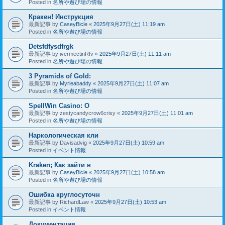
Posted in
名所や遊び場の情報
Кракен! Инструкция
最新記事 by
CaseyBicle
«
2025年9月27日(土) 11:19 am
Posted in
名所や遊び場の情報
Detsfdfysdfrgk
最新記事 by
ivermectinRfv
«
2025年9月27日(土) 11:11 am
Posted in
名所や遊び場の情報
3 Pyramids of Gold:
最新記事 by
Myrleabaddy
«
2025年9月27日(土) 11:07 am
Posted in
名所や遊び場の情報
SpellWin Casino: O
最新記事 by
zestycandycrow6crisy
«
2025年9月27日(土) 11:01 am
Posted in
名所や遊び場の情報
Наркологическая кли
最新記事 by
Davisadvig
«
2025年9月27日(土) 10:59 am
Posted in
イベント情報
Kraken; Как зайти н
最新記事 by
CaseyBicle
«
2025年9月27日(土) 10:58 am
Posted in
名所や遊び場の情報
Ошибка круглосуточн
最新記事 by
RichardLaw
«
2025年9月27日(土) 10:53 am
Posted in
イベント情報
Документация