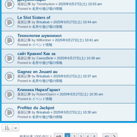
最新記事 by
Timothydom
«
2025年9月27日(土) 10:53 am
Posted in
名所や遊び場の情報
Le Slot Sisters of
最新記事 by
Brisabub
«
2025年9月27日(土) 10:44 am
Posted in
名所や遊び場の情報
Технологии шумоизол
最新記事 by
Wilfordner
«
2025年9月27日(土) 10:41 am
Posted in
イベント情報
сайт Кракен! Как за
最新記事 by
CaseyBicle
«
2025年9月27日(土) 10:38 am
Posted in
名所や遊び場の情報
Gagnez en Jouant au
最新記事 by
Brisabub
«
2025年9月27日(土) 10:37 am
Posted in
名所や遊び場の情報
Клиника НаркоГарант
最新記事 by
RobertOpern
«
2025年9月27日(土) 10:30 am
Posted in
イベント情報
Profitez du Jackpot
最新記事 by
Brisabub
«
2025年9月27日(土) 10:30 am
Posted in
名所や遊び場の情報
ページ
1
／
40
1
2
3
4
5
40
次へ
検索結果 1000 件以上
…