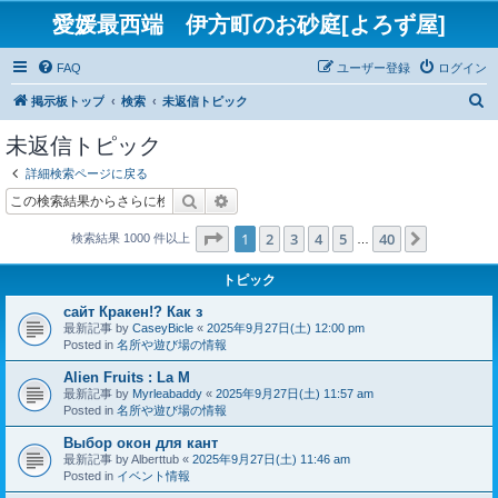
愛媛最西端 伊方町のお砂庭[よろず屋]
FAQ
ユーザー登録
ログイン
検
掲示板トップ
検索
未返信トピック
索
未返信トピック
詳細検索ページに戻る
検索
詳細検索
ページ
1
／
40
1
2
3
4
5
40
次へ
検索結果 1000 件以上
…
トピック
сайт Кракен!? Как з
最新記事 by
CaseyBicle
«
2025年9月27日(土) 12:00 pm
Posted in
名所や遊び場の情報
Alien Fruits : La M
最新記事 by
Myrleabaddy
«
2025年9月27日(土) 11:57 am
Posted in
名所や遊び場の情報
Выбор окон для кант
最新記事 by
Alberttub
«
2025年9月27日(土) 11:46 am
Posted in
イベント情報