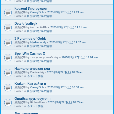
Posted in
名所や遊び場の情報
Кракен! Инструкция
最新記事 by
CaseyBicle
«
2025年9月27日(土) 11:19 am
Posted in
名所や遊び場の情報
Detsfdfysdfrgk
最新記事 by
ivermectinRfv
«
2025年9月27日(土) 11:11 am
Posted in
名所や遊び場の情報
3 Pyramids of Gold:
最新記事 by
Myrleabaddy
«
2025年9月27日(土) 11:07 am
Posted in
名所や遊び場の情報
SpellWin Casino: O
最新記事 by
zestycandycrow6crisy
«
2025年9月27日(土) 11:01 am
Posted in
名所や遊び場の情報
Наркологическая кли
最新記事 by
Davisadvig
«
2025年9月27日(土) 10:59 am
Posted in
イベント情報
Kraken; Как зайти н
最新記事 by
CaseyBicle
«
2025年9月27日(土) 10:58 am
Posted in
名所や遊び場の情報
Ошибка круглосуточн
最新記事 by
RichardLaw
«
2025年9月27日(土) 10:53 am
Posted in
イベント情報
Документация