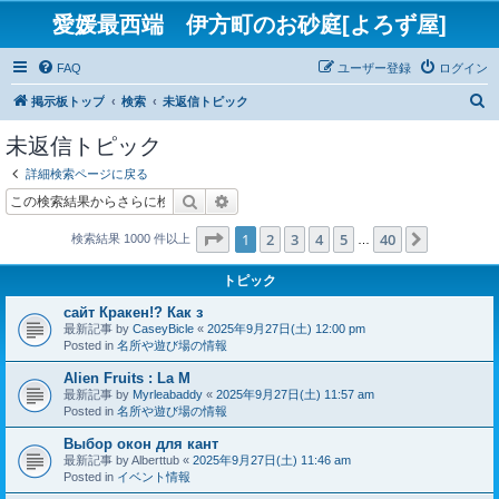
愛媛最西端 伊方町のお砂庭[よろず屋]
FAQ
ユーザー登録
ログイン
検
掲示板トップ
検索
未返信トピック
索
未返信トピック
詳細検索ページに戻る
検索
詳細検索
ページ
1
／
40
1
2
3
4
5
40
次へ
検索結果 1000 件以上
…
トピック
сайт Кракен!? Как з
最新記事 by
CaseyBicle
«
2025年9月27日(土) 12:00 pm
Posted in
名所や遊び場の情報
Alien Fruits : La M
最新記事 by
Myrleabaddy
«
2025年9月27日(土) 11:57 am
Posted in
名所や遊び場の情報
Выбор окон для кант
最新記事 by
Alberttub
«
2025年9月27日(土) 11:46 am
Posted in
イベント情報