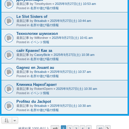
最新記事 by
Timothydom
«
2025年9月27日(土) 10:53 am
Posted in
名所や遊び場の情報
Le Slot Sisters of
最新記事 by
Brisabub
«
2025年9月27日(土) 10:44 am
Posted in
名所や遊び場の情報
Технологии шумоизол
最新記事 by
Wilfordner
«
2025年9月27日(土) 10:41 am
Posted in
イベント情報
сайт Кракен! Как за
最新記事 by
CaseyBicle
«
2025年9月27日(土) 10:38 am
Posted in
名所や遊び場の情報
Gagnez en Jouant au
最新記事 by
Brisabub
«
2025年9月27日(土) 10:37 am
Posted in
名所や遊び場の情報
Клиника НаркоГарант
最新記事 by
RobertOpern
«
2025年9月27日(土) 10:30 am
Posted in
イベント情報
Profitez du Jackpot
最新記事 by
Brisabub
«
2025年9月27日(土) 10:30 am
Posted in
名所や遊び場の情報
ページ
1
／
40
1
2
3
4
5
40
次へ
検索結果 1000 件以上
…