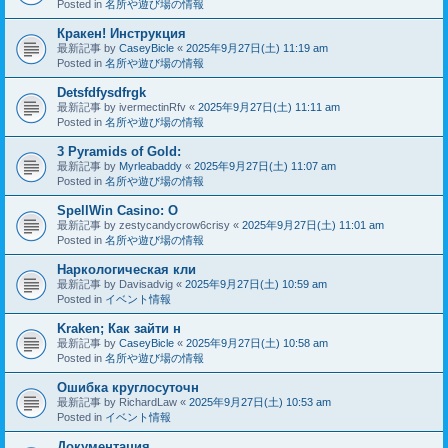
Posted in
名所や遊び場の情報
Кракен! Инструкция
最新記事 by
CaseyBicle
«
2025年9月27日(土) 11:19 am
Posted in
名所や遊び場の情報
Detsfdfysdfrgk
最新記事 by
ivermectinRfv
«
2025年9月27日(土) 11:11 am
Posted in
名所や遊び場の情報
3 Pyramids of Gold:
最新記事 by
Myrleabaddy
«
2025年9月27日(土) 11:07 am
Posted in
名所や遊び場の情報
SpellWin Casino: O
最新記事 by
zestycandycrow6crisy
«
2025年9月27日(土) 11:01 am
Posted in
名所や遊び場の情報
Наркологическая кли
最新記事 by
Davisadvig
«
2025年9月27日(土) 10:59 am
Posted in
イベント情報
Kraken; Как зайти н
最新記事 by
CaseyBicle
«
2025年9月27日(土) 10:58 am
Posted in
名所や遊び場の情報
Ошибка круглосуточн
最新記事 by
RichardLaw
«
2025年9月27日(土) 10:53 am
Posted in
イベント情報
Документация