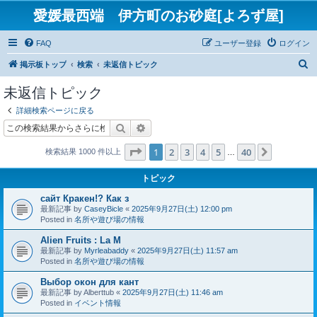
愛媛最西端 伊方町のお砂庭[よろず屋]
FAQ
ユーザー登録
ログイン
検
掲示板トップ
検索
未返信トピック
索
未返信トピック
詳細検索ページに戻る
検索
詳細検索
ページ
1
／
40
1
2
3
4
5
40
次へ
検索結果 1000 件以上
…
トピック
сайт Кракен!? Как з
最新記事 by
CaseyBicle
«
2025年9月27日(土) 12:00 pm
Posted in
名所や遊び場の情報
Alien Fruits : La M
最新記事 by
Myrleabaddy
«
2025年9月27日(土) 11:57 am
Posted in
名所や遊び場の情報
Выбор окон для кант
最新記事 by
Alberttub
«
2025年9月27日(土) 11:46 am
Posted in
イベント情報