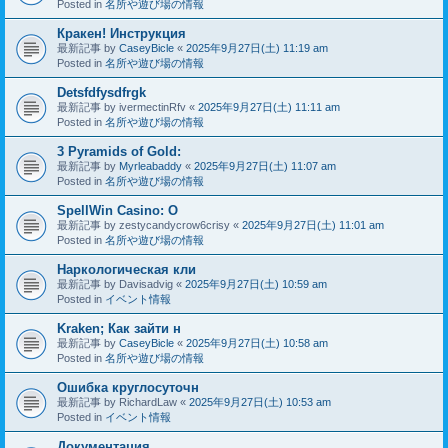
Posted in
名所や遊び場の情報
Кракен! Инструкция
最新記事 by
CaseyBicle
«
2025年9月27日(土) 11:19 am
Posted in
名所や遊び場の情報
Detsfdfysdfrgk
最新記事 by
ivermectinRfv
«
2025年9月27日(土) 11:11 am
Posted in
名所や遊び場の情報
3 Pyramids of Gold:
最新記事 by
Myrleabaddy
«
2025年9月27日(土) 11:07 am
Posted in
名所や遊び場の情報
SpellWin Casino: O
最新記事 by
zestycandycrow6crisy
«
2025年9月27日(土) 11:01 am
Posted in
名所や遊び場の情報
Наркологическая кли
最新記事 by
Davisadvig
«
2025年9月27日(土) 10:59 am
Posted in
イベント情報
Kraken; Как зайти н
最新記事 by
CaseyBicle
«
2025年9月27日(土) 10:58 am
Posted in
名所や遊び場の情報
Ошибка круглосуточн
最新記事 by
RichardLaw
«
2025年9月27日(土) 10:53 am
Posted in
イベント情報
Документация