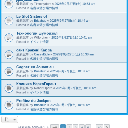
最新記事 by
Timothydom
«
2025年9月27日(土) 10:53 am
Posted in
名所や遊び場の情報
Le Slot Sisters of
最新記事 by
Brisabub
«
2025年9月27日(土) 10:44 am
Posted in
名所や遊び場の情報
Технологии шумоизол
最新記事 by
Wilfordner
«
2025年9月27日(土) 10:41 am
Posted in
イベント情報
сайт Кракен! Как за
最新記事 by
CaseyBicle
«
2025年9月27日(土) 10:38 am
Posted in
名所や遊び場の情報
Gagnez en Jouant au
最新記事 by
Brisabub
«
2025年9月27日(土) 10:37 am
Posted in
名所や遊び場の情報
Клиника НаркоГарант
最新記事 by
RobertOpern
«
2025年9月27日(土) 10:30 am
Posted in
イベント情報
Profitez du Jackpot
最新記事 by
Brisabub
«
2025年9月27日(土) 10:30 am
Posted in
名所や遊び場の情報
ページ
1
／
40
1
2
3
4
5
40
次へ
検索結果 1000 件以上
…