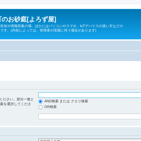
のお砂庭[よろず屋]
告知や情報収集の場、ほかにはパソコンやスマホ、IoTデバイスの使い方などの
です。(内容によっては、管理者が現場に伺う場合があります)
ください。部分一致と
AND検索 または クエリ検索
検索を選択してくださ
OR検索