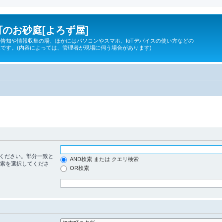
のお砂庭[よろず屋]
告知や情報収集の場、ほかにはパソコンやスマホ、IoTデバイスの使い方などの
です。(内容によっては、管理者が現場に伺う場合があります)
ください。部分一致と
AND検索 または クエリ検索
検索を選択してくださ
OR検索