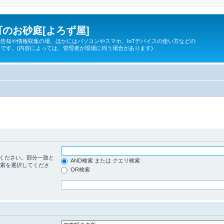
のお砂庭[よろず屋]
告知や情報収集の場、ほかにはパソコンやスマホ、IoTデバイスの使い方などの
です。(内容によっては、管理者が現場に伺う場合があります)
ください。部分一致と
AND検索 または クエリ検索
検索を選択してくださ
OR検索