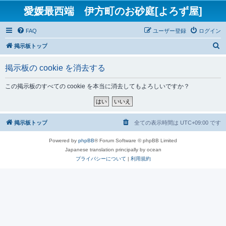
愛媛最西端 伊方町のお砂庭[よろず屋]
FAQ
ユーザー登録
ログイン
検
掲示板トップ
索
掲示板の cookie を消去する
この掲示板のすべての cookie を本当に消去してもよろしいですか？
掲示板トップ
全ての表示時間は
UTC+09:00
です
Powered by
phpBB
® Forum Software © phpBB Limited
Japanese translation principally by ocean
プライバシーについて
|
利用規約