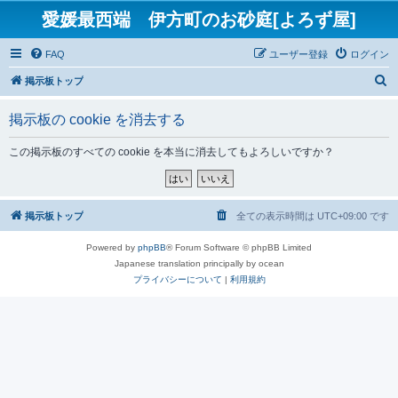
愛媛最西端 伊方町のお砂庭[よろず屋]
FAQ
ユーザー登録
ログイン
検
掲示板トップ
索
掲示板の cookie を消去する
この掲示板のすべての cookie を本当に消去してもよろしいですか？
掲示板トップ
全ての表示時間は
UTC+09:00
です
Powered by
phpBB
® Forum Software © phpBB Limited
Japanese translation principally by ocean
プライバシーについて
|
利用規約