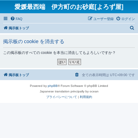
愛媛最西端 伊方町のお砂庭[よろず屋]
FAQ
ユーザー登録
ログイン
検
掲示板トップ
索
掲示板の cookie を消去する
この掲示板のすべての cookie を本当に消去してもよろしいですか？
掲示板トップ
全ての表示時間は
UTC+09:00
です
Powered by
phpBB
® Forum Software © phpBB Limited
Japanese translation principally by ocean
プライバシーについて
|
利用規約