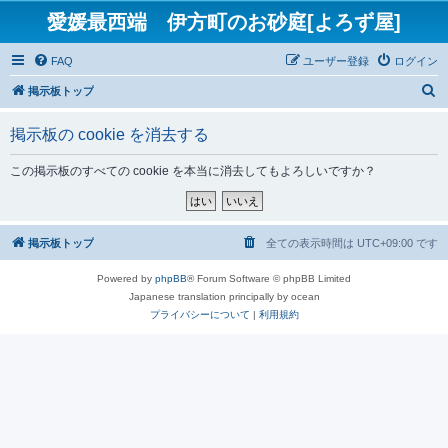
愛媛最西端 伊方町のお砂庭[よろず屋]
FAQ
ユーザー登録
ログイン
検
掲示板トップ
索
掲示板の cookie を消去する
この掲示板のすべての cookie を本当に消去してもよろしいですか？
掲示板トップ
全ての表示時間は
UTC+09:00
です
Powered by
phpBB
® Forum Software © phpBB Limited
Japanese translation principally by ocean
プライバシーについて
|
利用規約