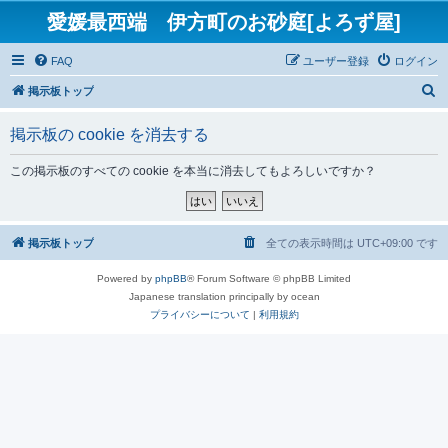
愛媛最西端 伊方町のお砂庭[よろず屋]
FAQ
ユーザー登録
ログイン
検
掲示板トップ
索
掲示板の cookie を消去する
この掲示板のすべての cookie を本当に消去してもよろしいですか？
掲示板トップ
全ての表示時間は
UTC+09:00
です
Powered by
phpBB
® Forum Software © phpBB Limited
Japanese translation principally by ocean
プライバシーについて
|
利用規約