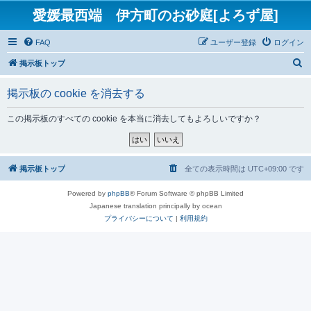
愛媛最西端 伊方町のお砂庭[よろず屋]
FAQ
ユーザー登録
ログイン
検
掲示板トップ
索
掲示板の cookie を消去する
この掲示板のすべての cookie を本当に消去してもよろしいですか？
掲示板トップ
全ての表示時間は
UTC+09:00
です
Powered by
phpBB
® Forum Software © phpBB Limited
Japanese translation principally by ocean
プライバシーについて
|
利用規約