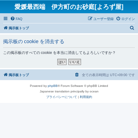
愛媛最西端 伊方町のお砂庭[よろず屋]
FAQ
ユーザー登録
ログイン
検
掲示板トップ
索
掲示板の cookie を消去する
この掲示板のすべての cookie を本当に消去してもよろしいですか？
掲示板トップ
全ての表示時間は
UTC+09:00
です
Powered by
phpBB
® Forum Software © phpBB Limited
Japanese translation principally by ocean
プライバシーについて
|
利用規約