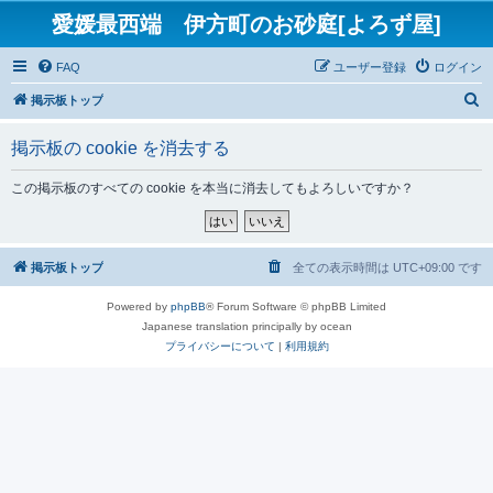
愛媛最西端 伊方町のお砂庭[よろず屋]
FAQ
ユーザー登録
ログイン
検
掲示板トップ
索
掲示板の cookie を消去する
この掲示板のすべての cookie を本当に消去してもよろしいですか？
掲示板トップ
全ての表示時間は
UTC+09:00
です
Powered by
phpBB
® Forum Software © phpBB Limited
Japanese translation principally by ocean
プライバシーについて
|
利用規約