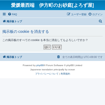
愛媛最西端 伊方町のお砂庭[よろず屋]
FAQ
ユーザー登録
ログイン
検
掲示板トップ
索
掲示板の cookie を消去する
この掲示板のすべての cookie を本当に消去してもよろしいですか？
掲示板トップ
全ての表示時間は
UTC+09:00
です
Powered by
phpBB
® Forum Software © phpBB Limited
Japanese translation principally by ocean
プライバシーについて
|
利用規約