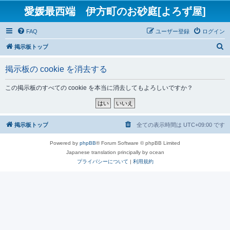
愛媛最西端 伊方町のお砂庭[よろず屋]
FAQ
ユーザー登録
ログイン
検
掲示板トップ
索
掲示板の cookie を消去する
この掲示板のすべての cookie を本当に消去してもよろしいですか？
掲示板トップ
全ての表示時間は
UTC+09:00
です
Powered by
phpBB
® Forum Software © phpBB Limited
Japanese translation principally by ocean
プライバシーについて
|
利用規約