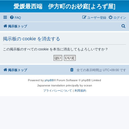
愛媛最西端 伊方町のお砂庭[よろず屋]
FAQ
ユーザー登録
ログイン
検
掲示板トップ
索
掲示板の cookie を消去する
この掲示板のすべての cookie を本当に消去してもよろしいですか？
掲示板トップ
全ての表示時間は
UTC+09:00
です
Powered by
phpBB
® Forum Software © phpBB Limited
Japanese translation principally by ocean
プライバシーについて
|
利用規約