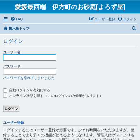
愛媛最西端 伊方町のお砂庭[よろず屋]
FAQ
ユーザー登録
ログイン
検
掲示板トップ
索
ログイン
ユーザー名:
パスワード:
パスワードを忘れてしまいました
自動ログインを有効にする
オンライン状態を隠す （このログインのみ効果があります）
ユーザー登録
ログインするにはユーザー登録が必要です。少々お時間をいただきますが、登
録することでより多くの機能が使えるようになります。管理人はゲストよりも
登録ユーザーにパーミッション （権限） を多く与えている場合がありますの